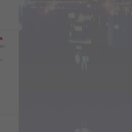
rn
,
01-
..
r