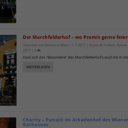
Der Marchfelderhof – wo Promis gerne feie
Gepostet von
Servus in Wien
|
1.1.2017
|
Essen & Trinken
,
Szene
2017
|
0
Dass sich das “Besondere” des Marchfelderhof’s auch bis in die.
WEITERLESEN
Charity – Punsch im Arkadenhof des Wiene
Rathauses