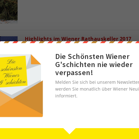
Highlights im Wiener Rathauskeller 2017
Gepostet von
Servus in Wien
|
1.1.2017
|
Essen & Trinken
,
01-20
Die Schönsten Wiener
Ein neues Jahr beginnt und es gibt wieder viele Highlights im 
G'schichten nie wieder
Rathauskeller, bei denen sich...
verpassen!
WEITERLESEN
Melden Sie sich bei unserem Newslette
werden Sie monatlich über Wiener Neui
informiert.
Brau Union Bierkulturbericht 2016