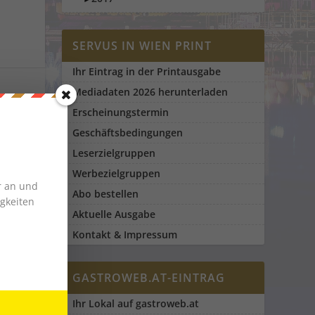
SERVUS IN WIEN PRINT
Ihr Eintrag in der Printausgabe
Mediadaten 2026 herunterladen
17
|
0
Erscheinungstermin
Geschäftsbedingungen
Wiener
Leserzielgruppen
Werbezielgruppen
r an und
Abo bestellen
gkeiten
Aktuelle Ausgabe
Kontakt & Impressum
GASTROWEB.AT-EINTRAG
Ihr Lokal auf gastroweb.at