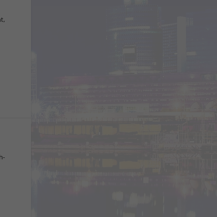
t,
h-