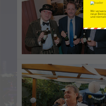
Wir verwend
neue Beiträ
und niemals