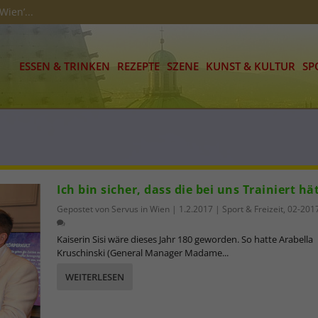
Wien’...
ESSEN & TRINKEN
REZEPTE
SZENE
KUNST & KULTUR
SP
Ich bin sicher, dass die bei uns Trainiert hä
Gepostet von
Servus in Wien
|
1.2.2017
|
Sport & Freizeit
,
02-201
Kaiserin Sisi wäre dieses Jahr 180 geworden. So hatte Arabella
Kruschinski (General Manager Madame...
WEITERLESEN