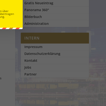
17
|
0
Gratis Neueintrag
Panorama 360°
en über
übertragen
Bilderbuch
ung.
Administration
INTERN
Impressum
Datenschutzerklärung
Kontakt
Jobs
Partner
ls