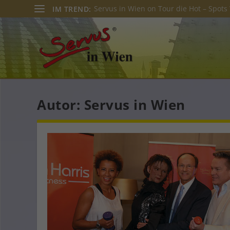
Servus in Wien on Tour die Hot – Spots 
IM TREND:
Autor:
Servus in Wien