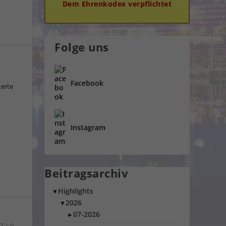
Dem Ehrenkodex verpflichtet
Folge uns
Facebook
terte
Instagram
Beitragsarchiv
Highlights
▼
2026
▼
07-2026
►
17
|
0