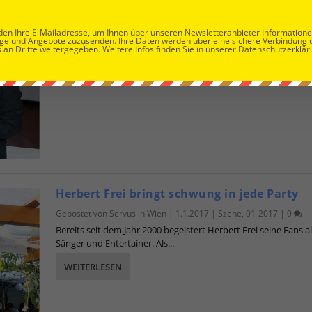
Gepostet von
Servus in Wien
|
1.1.2017
|
Essen & Trinken
,
01-20
en Ihre E-Mailadresse, um Ihnen über unseren Newsletteranbieter Information
“Nachhaltigkeit ist für den Österreicher genauso wichtig, wie
ge und Angebote zuzusenden. Ihre Daten werden über eine sichere Verbindung 
regionale Rohstoffe. Dies ist...
 an Dritte weitergegeben. Weitere Infos finden Sie in unserer Datenschutzerklär
WEITERLESEN
Herbert Frei bringt schwung in jede Party
Gepostet von
Servus in Wien
|
1.1.2017
|
Szene
,
01-2017
|
0
Bereits seit dem Jahr 2000 begeistert Herbert Frei seine Fans a
Sänger und Entertainer. Als...
WEITERLESEN