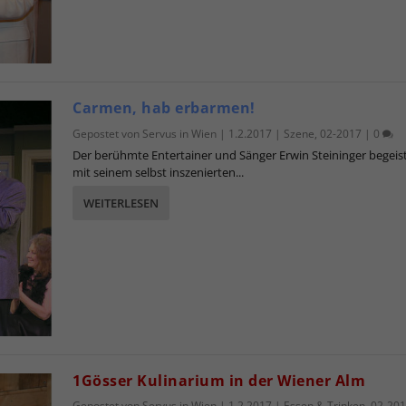
Carmen, hab erbarmen!
Gepostet von
Servus in Wien
|
1.2.2017
|
Szene
,
02-2017
|
0
Der berühmte Entertainer und Sänger Erwin Steininger begeis
mit seinem selbst inszenierten...
WEITERLESEN
1Gösser Kulinarium in der Wiener Alm
Gepostet von
Servus in Wien
|
1.2.2017
|
Essen & Trinken
,
02-20