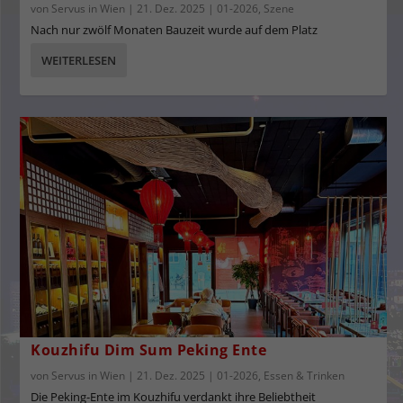
von
Servus in Wien
|
21. Dez. 2025
|
01-2026
,
Szene
Nach nur zwölf Monaten Bauzeit wurde auf dem Platz
WEITERLESEN
Kouzhifu Dim Sum Peking Ente
von
Servus in Wien
|
21. Dez. 2025
|
01-2026
,
Essen & Trinken
Die Peking-Ente im Kouzhifu verdankt ihre Beliebtheit