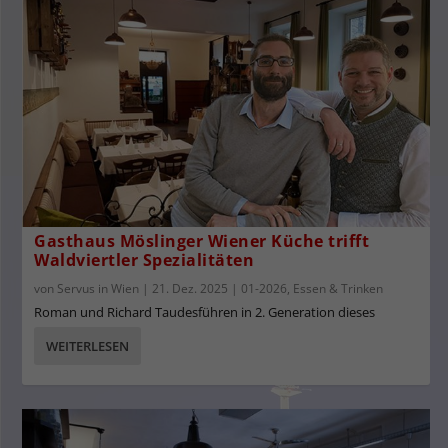
Gasthaus Möslinger Wiener Küche trifft
Waldviertler Spezialitäten
von
Servus in Wien
|
21. Dez. 2025
|
01-2026
,
Essen & Trinken
Roman und Richard Taudesführen in 2. Generation dieses
WEITERLESEN