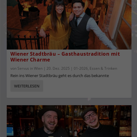
Wiener Stadtbräu – Gasthaustradition mit
Wiener Charme
von
Servus in Wien
|
20. Dez. 2025
|
01-2026
,
Essen & Trinken
Rein ins Wiener Stadtbräu geht es durch das bekannte
WEITERLESEN