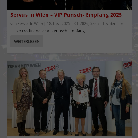
Servus in Wien – VIP Punsch- Empfang 2025
von
Servus in Wien
|
18. Dez. 2025
|
01-2026
,
Szene
,
1-slider links
Unser traditioneller Vip Punsch-Empfang
WEITERLESEN