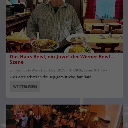
Das Haas Beisl, ein Juwel der Wiener Beisl –
Szene
von
Servus in Wien
|
20. Dez. 2025
|
01-2026
,
Essen & Trinken
Die Gäste schätzen die urig-gemütliche, familiäre
WEITERLESEN