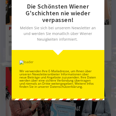
Die Schönsten Wiener
G'schichten nie wieder
verpassen!
Melden Sie sich bei unserem Newsletter an
Patriotismus im Glas: Österreichischer Sekt
und werden Sie monatlich über Wiener
von
Servus in Wien
|
20. Dez. 2025
|
01-2026
,
Essen & Trinken
Neuigkeiten informiert.
In Österreich gehört der Sekt zu den Festtagen
WEITERLESEN
Wir verwenden Ihre E-Mailadresse, um Ihnen über
unseren Newsletteranbieter Informationen über
neue Beiträge und Angebote zuzusenden. Ihre Daten
werden über eine sichere Verbindung übertragen
und niemals an Dritte weitergegeben. Weitere Infos
finden Sie in unserer Datenschutzerklärung.