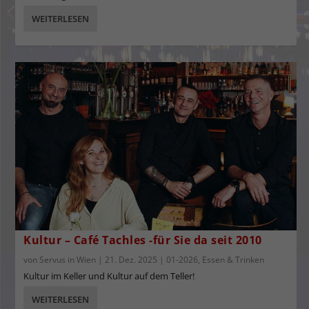
WEITERLESEN
Kultur – Café Tachles -für Sie da seit 2010
von
Servus in Wien
|
21. Dez. 2025
|
01-2026
,
Essen & Trinken
Kultur im Keller und Kultur auf dem Teller!
WEITERLESEN