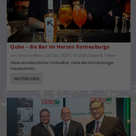
Qube – die Bar im Herzen Korneuburgs
von
Servus in Wien
|
20. Dez. 2025
|
01-2026
,
Essen & Trinken
Diese wunderschöne Cocktailbar, nahe des Korneuburger
Hauptplatzes,
WEITERLESEN