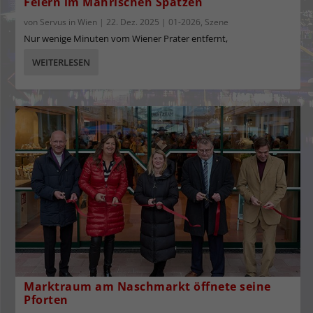
Feiern im Mährischen Spatzen
von
Servus in Wien
|
22. Dez. 2025
|
01-2026
,
Szene
Nur wenige Minuten vom Wiener Prater entfernt,
WEITERLESEN
Marktraum am Naschmarkt öffnete seine
Pforten