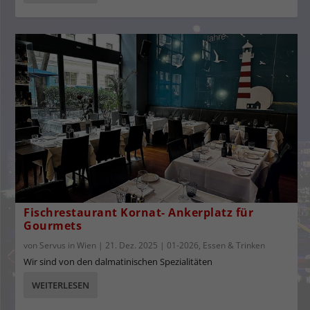
Fischrestaurant Kornat- Ankerplatz für
Gourmets
von
Servus in Wien
|
21. Dez. 2025
|
01-2026
,
Essen & Trinken
Wir sind von den dalmatinischen Spezialitäten
WEITERLESEN