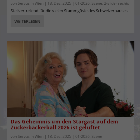
von
Servus in Wien
|
18. Dez. 2025
|
01-2026
,
Szene
,
2-slider rechts
Stellvertretend für die vielen Stammgäste des Schweizerhauses
WEITERLESEN
Das Geheimnis um den Stargast auf dem
Zuckerbäckerball 2026 ist gelüftet
von
Servus in Wien
|
18. Dez. 2025
|
01-2026
,
Szene