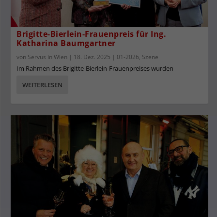
Brigitte-Bierlein-Frauenpreis für Ing.
Katharina Baumgartner
von
Servus in Wien
|
18. Dez. 2025
|
01-2026
,
Szene
Im Rahmen des Brigitte-Bierlein-Frauenpreises wurden
WEITERLESEN