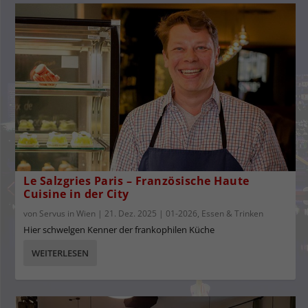
Le Salzgries Paris – Französische Haute
Cuisine in der City
von
Servus in Wien
|
21. Dez. 2025
|
01-2026
,
Essen & Trinken
Hier schwelgen Kenner der frankophilen Küche
WEITERLESEN