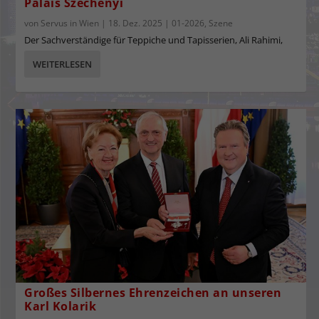
Palais Szechenyi
von
Servus in Wien
|
18. Dez. 2025
|
01-2026
,
Szene
Der Sachverständige für Teppiche und Tapisserien, Ali Rahimi,
WEITERLESEN
Großes Silbernes Ehrenzeichen an unseren
Karl Kolarik