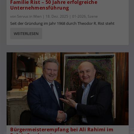
Familie Rist – 50 Jahre erfolgreiche
Unternehmensführung
von
Servus in Wien
|
18. Dez. 2025
|
01-2026
,
Szene
Seit der Gründung im Jahr 1968 durch Theodor R. Rist steht
WEITERLESEN
Bürgermeisterempfang bei Ali Rahimi im