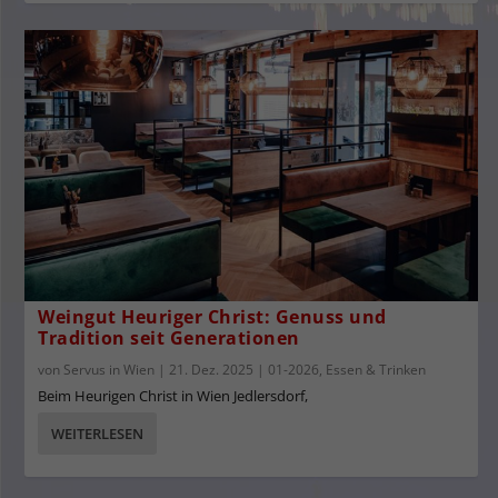
Weingut Heuriger Christ: Genuss und
Tradition seit Generationen
von
Servus in Wien
|
21. Dez. 2025
|
01-2026
,
Essen & Trinken
Beim Heurigen Christ in Wien Jedlersdorf,
WEITERLESEN