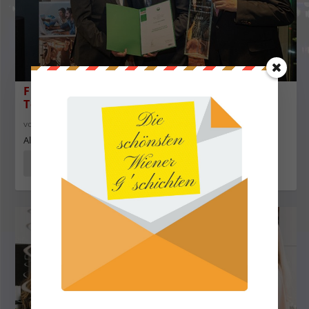
Flughafen Wien und der Wiener
Tourismuspreis 2025
von
Servus in Wien
|
20. Dez. 2025
|
01-2026
,
Sport & Freizeit
Alljährlich vergibt die Sparte Tourismus und Freizeitwirtschaft
WEITERLESEN