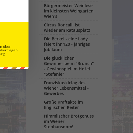
Bürgermeister-Weinlese
im kleinsten Weingarten
Wien´s
Circus Roncalli ist
wieder am Ratausplatz
ste
Die Berkel - eine Lady
6
feiert ihr 120 - jähriges
en über
Jubiläum
übertragen
ung.
Die glücklichen
Gewinner beim "Brunch"
- Gewinnspiel im Hotel
"Stefanie"
Franziskuskirtag des
Wiener Lebensmittel -
Gewerbes
Große Kraftakte im
Englischen Reiter
Himmlischer Brotgenuss
im Wiener
Stephansdom!