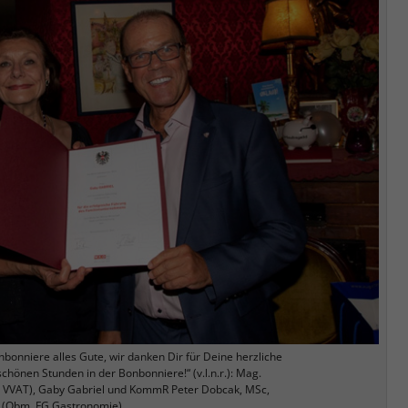
nbonniere alles Gute, wir danken Dir für Deine herzliche
 schönen Stunden in der Bonbonniere!“ (v.l.n.r.): Mag.
 VVAT), Gaby Gabriel und KommR Peter Dobcak, MSc,
(Obm. FG Gastronomie)