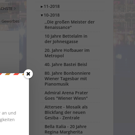
11-2018
►
CHSTE
10-2018
▼
 – Gewerbes
,,Die großen Meister der
Renaissance"
10 Jahre Bettelalm in
der Johnesgasse
20. Jahre Hofbauer im
Metropol
40. Jahre Bastei Beisl
80. Jahre Bonbonniere
Wiener Tagesbar mit
Pianomusik
Admiral Arena Prater
Goes "Wiener Wiesn"
Attersee - Mosaik als
Blickfang der neuen
r an und
Gesiba - Zentrale
gkeiten
Bella Italia - 20 Jahre
Regina Margherita