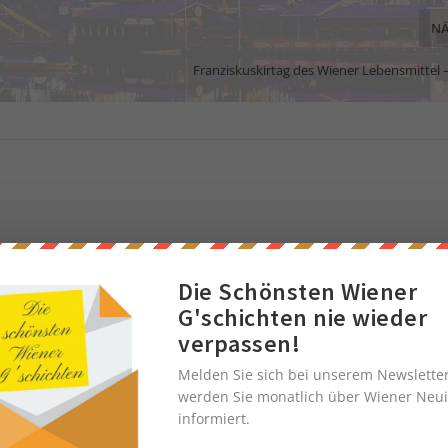
NÄ
Franziskuskirtag des Wiener Lebensmittel
Die Schönsten Wiener
G'schichten nie wieder
verpassen!
Melden Sie sich bei unserem Newslette
werden Sie monatlich über Wiener Neui
informiert.