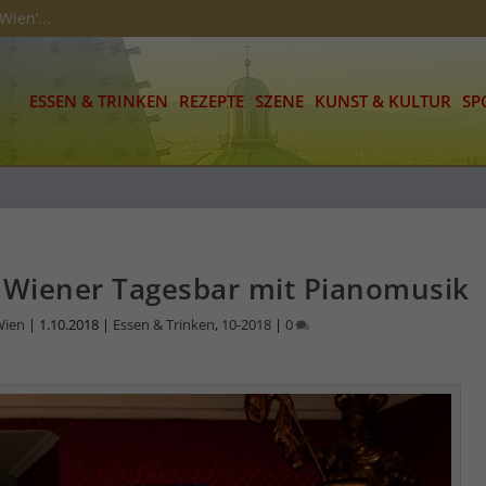
Wien’...
ESSEN & TRINKEN
REZEPTE
SZENE
KUNST & KULTUR
SP
 Wiener Tagesbar mit Pianomusik
Wien
|
1.10.2018
|
Essen & Trinken
,
10-2018
|
0