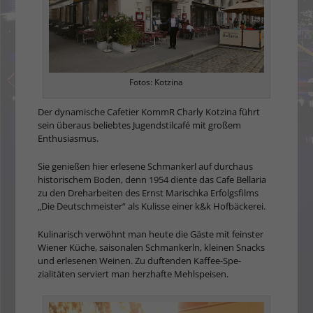
Fotos: Kotzina
Der dynamische Cafetier KommR Charly Kotzina führt
sein über­aus beliebtes Jugendstilcafé mit großem
Enthusiasmus.
Sie genie­ßen hier erlesene Schmankerl auf durchaus
historischem Boden, denn 1954 diente das Cafe Bellaria
zu den Dreharbeiten des Ernst Marischka Erfolgsfilms
„Die Deutschmeister“ als Kulisse einer k&k Hofbäckerei.
Kulinarisch ver­wöhnt man heu­te die Gäste mit feinster
Wiener Küche, saisonalen Schmankerln, klei­nen Snacks
und erlesenen Wei­nen. Zu duften­den Kaffee-Spe­
zialitäten serviert man herzhafte Mehlspeisen.