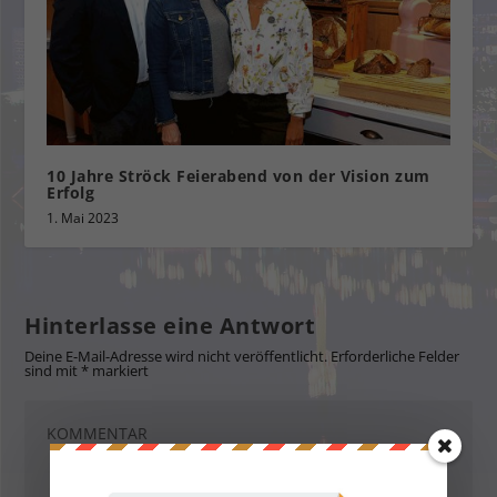
10 Jahre Ströck Feierabend von der Vision zum
Erfolg
1. Mai 2023
Hinterlasse eine Antwort
Deine E-Mail-Adresse wird nicht veröffentlicht.
Erforderliche Felder
sind mit
*
markiert