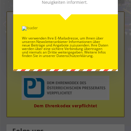
Neuigkeiten informiert.
Wir verwenden Ihre E-Mailadresse, um Ihnen über
unseren Newsletteranbieter Informationen über
neue Beiträge und Angebote zuzusenden. Ihre Daten
werden über eine sichere Verbindung übertragen
und niemals an Dritte weitergegeben. Weitere Infos
finden Sie in unserer Datenschutzerklärung.
Die Neue Bloggerplattform
Dem Ehrenkodex verpflichtet
Folge uns