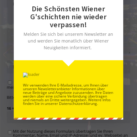
Die Schönsten Wiener
G'schichten nie wieder
verpassen!
Melden Sie sich bei unserem Newsletter an
und werden Sie monatlich über Wiener
Neuigkeiten informiert.
Name, E-Mail-Adresse und Website in diesem Browser für
Wir verwenden Ihre E-Mailadresse, um Ihnen über
meinen nächsten Kommentar speichern.
unseren Newsletteranbieter Informationen über
neue Beiträge und Angebote zuzusenden. Ihre Daten
werden über eine sichere Verbindung übertragen
Bitte gib eine Antwort in Ziffern ein:
und niemals an Dritte weitergegeben. Weitere Infos
finden Sie in unserer Datenschutzerklärung.
16 + dreizehn =
Mit der Nutzung dieses Formulars übertragen Sie Ihren
Kommentar, Name, Email und IP-Adresse (und ev. Webseite) an