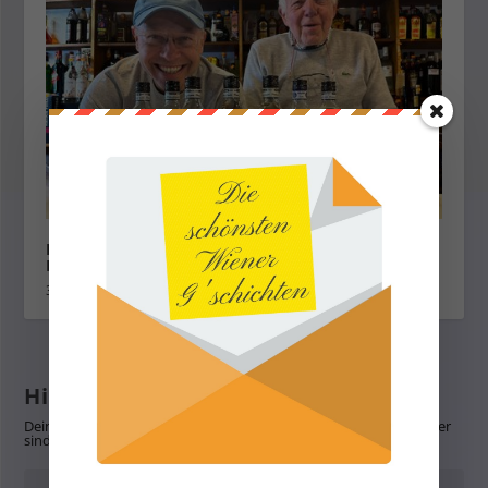
Likörstube Sveceny – einer der letzten Wiener
Branntweiner
30. Mai 2024
Hinterlasse eine Antwort
Deine E-Mail-Adresse wird nicht veröffentlicht.
Erforderliche Felder
sind mit
*
markiert