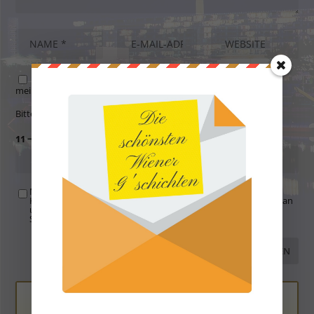
Name, E-Mail-Adresse und Website in diesem Browser für
meinen nächsten Kommentar speichern.
Bitte gib eine Antwort in Ziffern ein:
11 − 5 =
Mit der Nutzung dieses Formulars übertragen Sie Ihren
Kommentar, Name, Email und IP-Adresse (und ev. Webseite) an
uns und erklären sich einverstanden, dass diese auf unserem
Server gespeichert werden. Siehe
Datenschutzbelehrung
.
*