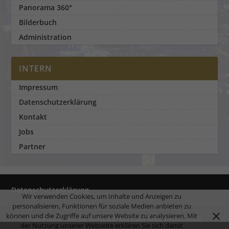
Panorama 360°
Bilderbuch
Administration
INTERN
Impressum
Datenschutzerklärung
Kontakt
Jobs
Partner
Datenschutzerklärung
Wir verwenden Cookies, um Inhalte und Anzeigen zu
personalisieren, Funktionen für soziale Medien anbieten zu
können und die Zugriffe auf unsere Website zu analysieren. Mit
Copyright MILDE VERLAG Michael Milde e.U. 2026
der Nutzung unserer Webseite erklären Sie sich damit