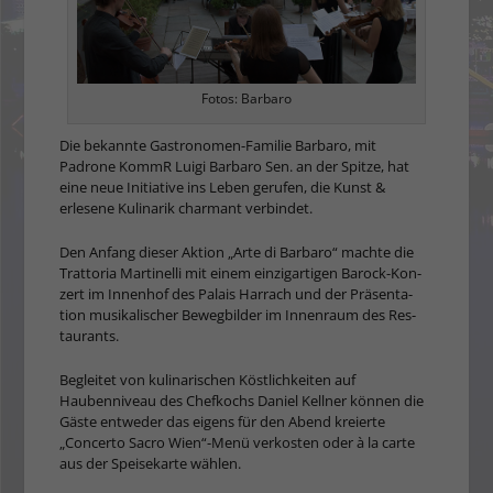
Fotos: Barbaro
Die bekannte Gastronomen-Fa­milie Barbaro, mit
Padrone KommR Luigi Barbaro Sen. an der Spitze, hat
eine neue Ini­tiative ins Leben gerufen, die Kunst &
erlesene Kulinarik charmant verbindet.
Den Anfang dieser Aktion „Arte di Barbaro“ machte die
Trattoria Martinelli mit einem einzig­artigen Barock-Kon­
zert im Innenhof des Palais Harrach und der Präsenta­
tion musikalischer Bewegbilder im In­nenraum des Res­
taurants.
Begleitet von kulinarischen Köstlichkeiten auf
Haubenniveau des Chefkochs Daniel Kellner können die
Gäste entweder das eigens für den Abend kreierte
„Concerto Sacro Wien“-Menü verkosten oder à la carte
aus der Speisekarte wählen.