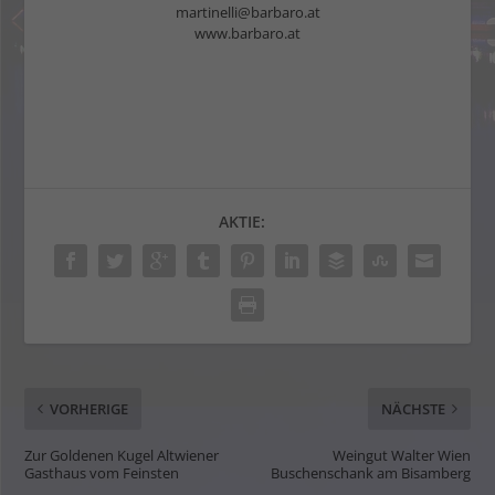
martinelli@barbaro.at
www.barbaro.at
AKTIE:
VORHERIGE
NÄCHSTE
Zur Goldenen Kugel Altwiener
Weingut Walter Wien
Gasthaus vom Feinsten
Buschenschank am Bisamberg