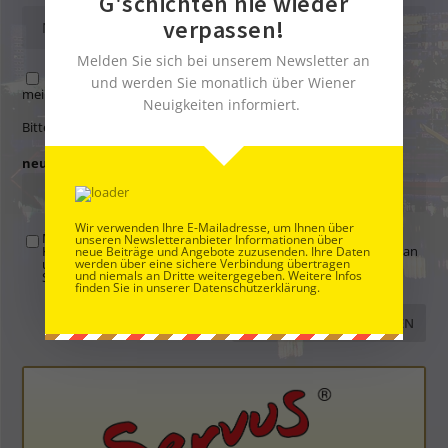
G'schichten nie wieder
verpassen!
Melden Sie sich bei unserem Newsletter an
Name, E-Mail-Adresse und Website in diesem Browser für
und werden Sie monatlich über Wiener
meinen nächsten Kommentar speichern.
Neuigkeiten informiert.
Bitte gib eine Antwort in Ziffern ein:
neunzehn − 18 =
Wir verwenden Ihre E-Mailadresse, um Ihnen über
Mit der Nutzung dieses Formulars übertragen Sie Ihren
unseren Newsletteranbieter Informationen über
Kommentar, Name, Email und IP-Adresse (und ev. Webseite) an
neue Beiträge und Angebote zuzusenden. Ihre Daten
werden über eine sichere Verbindung übertragen
uns und erklären sich einverstanden, dass diese auf unserem
und niemals an Dritte weitergegeben. Weitere Infos
Server gespeichert werden. Siehe
Datenschutzbelehrung
.
*
finden Sie in unserer Datenschutzerklärung.