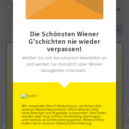
Mit der Nutzung dieses Formulars übertragen Sie Ihren
Kommentar, Name, Email und IP-Adresse (und ev. Webseite) an
uns und erklären sich einverstanden, dass diese auf unserem
Server gespeichert werden. Siehe
Datenschutzbelehrung
.
*
Die Schönsten Wiener
G'schichten nie wieder
verpassen!
Melden Sie sich bei unserem Newsletter an
und werden Sie monatlich über Wiener
Neuigkeiten informiert.
Die Neue Bloggerplattform
Wir verwenden Ihre E-Mailadresse, um Ihnen über
unseren Newsletteranbieter Informationen über
neue Beiträge und Angebote zuzusenden. Ihre Daten
werden über eine sichere Verbindung übertragen
und niemals an Dritte weitergegeben. Weitere Infos
finden Sie in unserer Datenschutzerklärung.