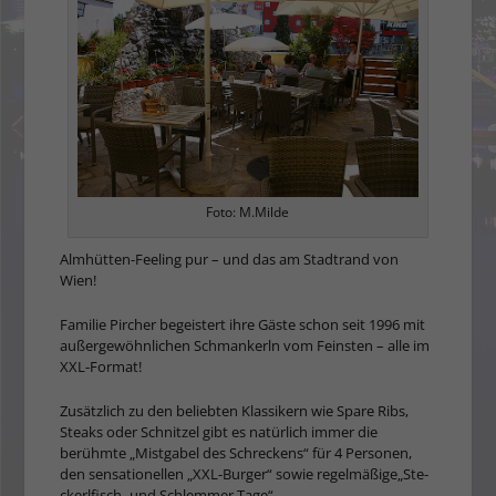
Foto: M.Milde
Almhütten-Feeling pur – und das am Stadtrand von
Wien!
Familie Pircher begeistert ihre Gäste schon seit 1996 mit
außergewöhnlichen Schmankerln vom Feinsten – alle im
XXL-Format!
Zusätzlich zu den beliebten Klas­sikern wie Spare Ribs,
Steaks oder Schnitzel gibt es natürlich immer die
berühmte „Mistga­bel des Schreckens“ für 4 Personen,
den sensa­tionellen „XXL-Burger“ sowie regelmäßige„Ste­
ckerlfisch- und Schlem­mer Tage“.