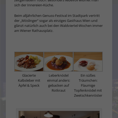
zeitgemäßem Touch. Besonders liebevoll widmet man
sich der Innereien-Küche.
Beim alljährlichen Genuss-Festival im Stadtpark vertritt
der „Möslinger“ sogar als einziges Gasthaus Wien und
glänzt natürlich auch bei den Waldviertel-Wochen immer
am Wiener Rathausplatz.
Glacierte
Leberknödel
Ein süßes
Kalbsleber mit
einmal anders:
Träumchen:
Äpfel & Speck
gebacken auf
Flaumige
Rotkraut
Topfenknödel mit
Zwetschkenröster