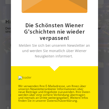
Hinterlasse eine Antwort
Die Schönsten Wiener
Deine E-Mail-Adresse wird nicht veröffentlicht.
Erforderliche Felder
G'schichten nie wieder
sind mit
*
markiert
verpassen!
Melden Sie sich bei unserem Newsletter an
und werden Sie monatlich über Wiener
Neuigkeiten informiert.
Wir verwenden Ihre E-Mailadresse, um Ihnen über
unseren Newsletteranbieter Informationen über
neue Beiträge und Angebote zuzusenden. Ihre Daten
werden über eine sichere Verbindung übertragen
und niemals an Dritte weitergegeben. Weitere Infos
finden Sie in unserer Datenschutzerklärung.
Name, E-Mail-Adresse und Website in diesem Browser für