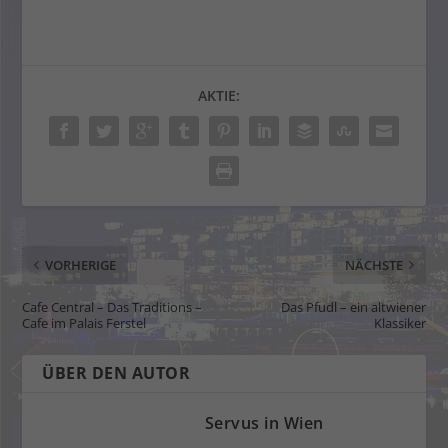
AKTIE:
VORHERIGE
NÄCHSTE
Cafe Central – Das Traditions –
Das Pfudl – ein altwiener
Cafe im Palais Ferstel
Klassiker
ÜBER DEN AUTOR
Servus in Wien