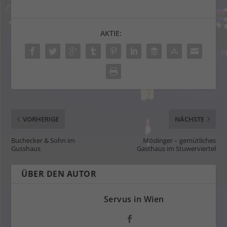
AKTIE:
VORHERIGE
NÄCHSTE
Buchecker & Sohn im
Möslinger – gemütliches
Gusshaus
Gasthaus im Stuwerviertel
ÜBER DEN AUTOR
Servus in Wien