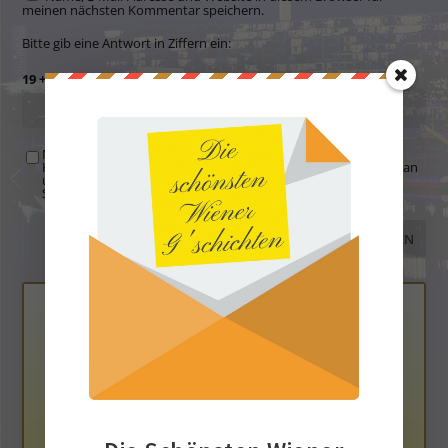
meinen nächsten Kommentar speichern.
Bitte gib eine Antwort in Ziffern ein:
19 + 12 =
Mit der Nutzung dieses Formulars übertragen Sie Ihren
Kommentar, Name, Email und IP-Adresse (und ev. Webseite) an
uns und erklären sich einverstanden, dass diese auf unserem
Server gespeichert werden. Siehe
Datenschutzbelehrung
.
*