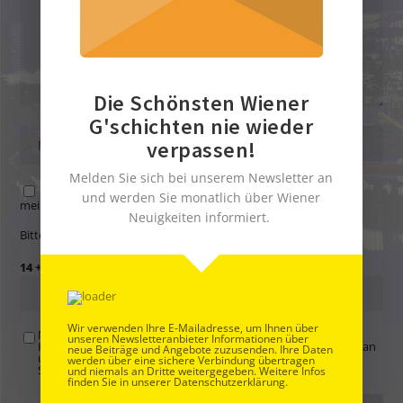
Die Schönsten Wiener
G'schichten nie wieder
verpassen!
Melden Sie sich bei unserem Newsletter an
Name, E-Mail-Adresse und Website in diesem Browser für
und werden Sie monatlich über Wiener
meinen nächsten Kommentar speichern.
Neuigkeiten informiert.
Bitte gib eine Antwort in Ziffern ein:
14 + neun =
Wir verwenden Ihre E-Mailadresse, um Ihnen über
Mit der Nutzung dieses Formulars übertragen Sie Ihren
unseren Newsletteranbieter Informationen über
Kommentar, Name, Email und IP-Adresse (und ev. Webseite) an
neue Beiträge und Angebote zuzusenden. Ihre Daten
uns und erklären sich einverstanden, dass diese auf unserem
werden über eine sichere Verbindung übertragen
Server gespeichert werden. Siehe
Datenschutzbelehrung
.
*
und niemals an Dritte weitergegeben. Weitere Infos
finden Sie in unserer Datenschutzerklärung.