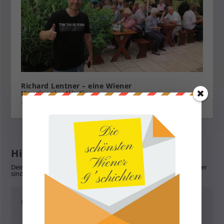
Richard Lentner – eine Wiener
Heurigeninstitution
18. Februar 2026
Hinterlasse eine Antwort
Deine E-Mail-Adresse wird nicht veröffentlicht.
Erforderliche Felder
sind mit
*
markiert