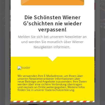
Die Schönsten Wiener
KULINARISCHE KLEINODE: DIE WIENER
FLEISCHER
G'schichten nie wieder
27. März 2023
verpassen!
Melden Sie sich bei unserem Newsletter an
und werden Sie monatlich über Wiener
Neuigkeiten informiert.
Wir verwenden Ihre E-Mailadresse, um Ihnen über
unseren Newsletteranbieter Informationen über
neue Beiträge und Angebote zuzusenden. Ihre Daten
werden über eine sichere Verbindung übertragen
und niemals an Dritte weitergegeben. Weitere Infos
Café Central ist Sieger des Zuckerbäcker Award
finden Sie in unserer Datenschutzerklärung.
2024
28. Januar 2024