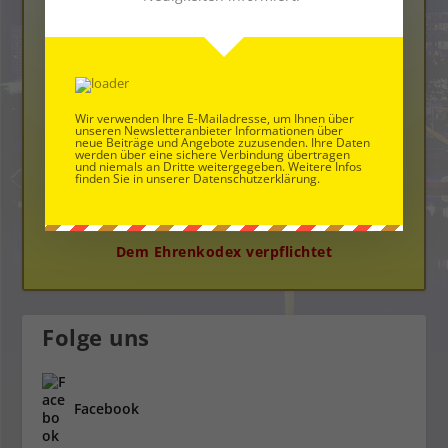
Die Neue Bloggerplattform
Wir verwenden Ihre E-Mailadresse, um Ihnen über
unseren Newsletteranbieter Informationen über
neue Beiträge und Angebote zuzusenden. Ihre Daten
werden über eine sichere Verbindung übertragen
und niemals an Dritte weitergegeben. Weitere Infos
finden Sie in unserer Datenschutzerklärung.
Dem Ehrenkodex verpflichtet
Folge uns
Facebook