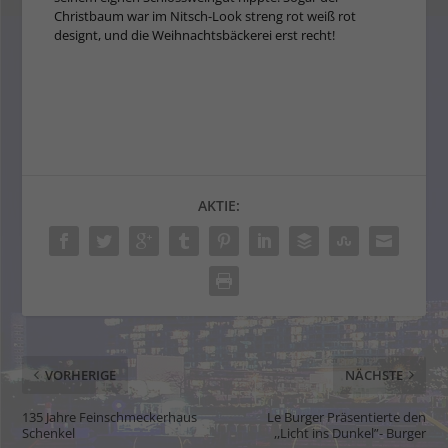
Christbaum war im Nitsch-Look streng rot weiß rot
designt, und die Weihnachtsbäckerei erst recht!
AKTIE:
VORHERIGE
NÄCHSTE
135 Jahre Feinschmeckerhaus
Le Burger Präsentierte den
Schenkel
,,Licht ins Dunkel”- Burger