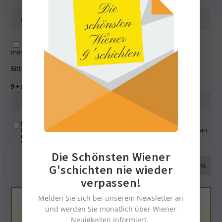
Name, E-Mail-Adresse und Website in diesem Browser für
meinen nächsten Kommentar speichern.
Bitte gib eine Antwort in Ziffern ein:
9 + zwanzig =
Mit der Nutzung dieses Formulars übertragen Sie Ihren
Kommentar, Name, Email und IP-Adresse (und ev. Webseite) an
uns und erklären sich einverstanden, dass diese auf unserem
Server gespeichert werden. Siehe
Datenschutzbelehrung
.
*
Die Schönsten Wiener
G'schichten nie wieder
verpassen!
Melden Sie sich bei unserem Newsletter an
und werden Sie monatlich über Wiener
Neuigkeiten informiert.