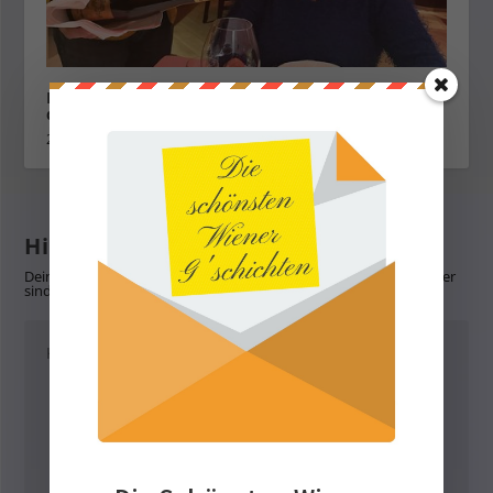
Restaurant Shanghai – eine kulinarische Reise
durch China
28. Januar 2024
Hinterlasse eine Antwort
Deine E-Mail-Adresse wird nicht veröffentlicht.
Erforderliche Felder
sind mit
*
markiert