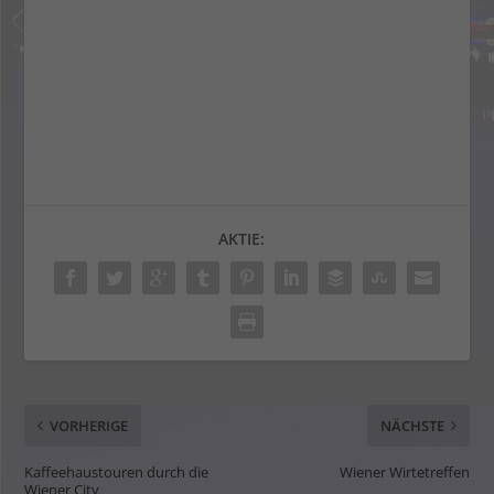
AKTIE:
VORHERIGE
NÄCHSTE
Kaffeehaustouren durch die
Wiener Wirtetreffen
Wiener City