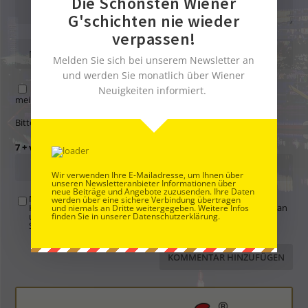
Die Schönsten Wiener
G'schichten nie wieder
verpassen!
Melden Sie sich bei unserem Newsletter an
und werden Sie monatlich über Wiener
Neuigkeiten informiert.
Name, E-Mail-Adresse und Website in diesem Browser für
meinen nächsten Kommentar speichern.
Bitte gib eine Antwort in Ziffern ein:
7 + vierzehn =
Wir verwenden Ihre E-Mailadresse, um Ihnen über
unseren Newsletteranbieter Informationen über
neue Beiträge und Angebote zuzusenden. Ihre Daten
Mit der Nutzung dieses Formulars übertragen Sie Ihren
werden über eine sichere Verbindung übertragen
Kommentar, Name, Email und IP-Adresse (und ev. Webseite) an
und niemals an Dritte weitergegeben. Weitere Infos
finden Sie in unserer Datenschutzerklärung.
uns und erklären sich einverstanden, dass diese auf unserem
Server gespeichert werden. Siehe
Datenschutzbelehrung
.
*