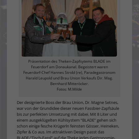
Präsentation des Theken-Zapfsytems BLADE im
Feuerdorf am Donaukanal. Begeistert waren
Feuerdorf-Chef Hannes Strobl (re), Paradegastronom
Harald Leupold und Brau Union Verkaufs Dir. Mag.
Bernhard Mitteröcker.
Fotos: M.Milde
Der designierte Boss der Brau Union, Dr. Magne Setnes,
war von der Grundidee dieser neuen Fassbier-Zapfsäule
bis zur perfekten Umsetzung mit dabei. Mit 8 Liter und
einem ausgeklügelten Kühlsystem “BLADE” gehen sich
schon einige fesche Krügerln feinsten Gösser, Heineken,
Zipfer & Co aus. Im attraktiven Design passt das
BLADE-“Tisch-Fassl” auf die Theke jedes Gastronomie-