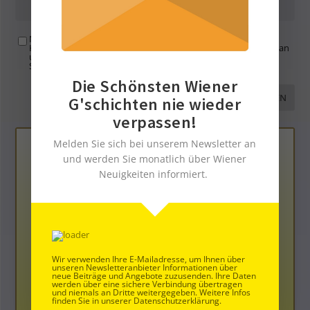
Mit der Nutzung dieses Formulars übertragen Sie Ihren
Kommentar, Name, Email und IP-Adresse (und ev. Webseite) an
uns und erklären sich einverstanden, dass diese auf unserem
Server gespeichert werden. Siehe
Datenschutzbelehrung
.
*
Die Schönsten Wiener
G'schichten nie wieder
verpassen!
Melden Sie sich bei unserem Newsletter an
und werden Sie monatlich über Wiener
Neuigkeiten informiert.
Die Neue Bloggerplattform
Wir verwenden Ihre E-Mailadresse, um Ihnen über
unseren Newsletteranbieter Informationen über
neue Beiträge und Angebote zuzusenden. Ihre Daten
werden über eine sichere Verbindung übertragen
und niemals an Dritte weitergegeben. Weitere Infos
finden Sie in unserer Datenschutzerklärung.