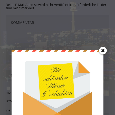
Deine E-Mail-Adresse wird nicht veröffentlicht.
Erforderliche Felder
sind mit
*
markiert
Name, E-Mail-Adresse und Website in diesem Browser für
meinen nächsten Kommentar speichern.
Bitte gib eine Antwort in Ziffern ein:
vier + eins =