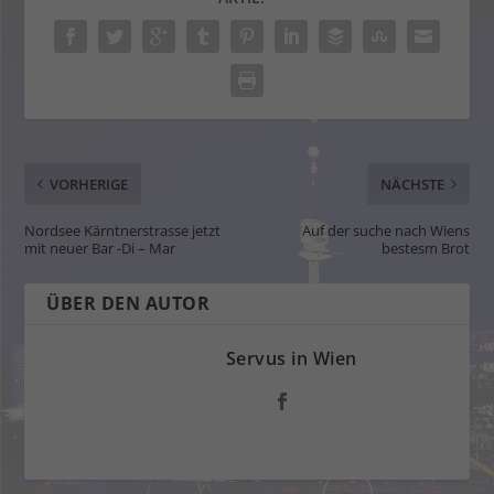
VORHERIGE
NÄCHSTE
Nordsee Kärntnerstrasse jetzt
Auf der suche nach Wiens
mit neuer Bar -Di – Mar
bestesm Brot
ÜBER DEN AUTOR
Servus in Wien