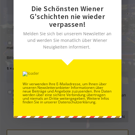
Die Schönsten Wiener
G'schichten nie wieder
verpassen!
Melden Sie sich bei unserem Newsletter an
und werden Sie monatlich über Wiener
Name, E-Mail-Adresse und Website in diesem Browser für
Neuigkeiten informiert.
meinen nächsten Kommentar speichern.
Bitte gib eine Antwort in Ziffern ein:
1 × drei =
Wir verwenden Ihre E-Mailadresse, um Ihnen über
unseren Newsletteranbieter Informationen über
Mit der Nutzung dieses Formulars übertragen Sie Ihren
neue Beiträge und Angebote zuzusenden. Ihre Daten
Kommentar, Name, Email und IP-Adresse (und ev. Webseite) an
werden über eine sichere Verbindung übertragen
und niemals an Dritte weitergegeben. Weitere Infos
uns und erklären sich einverstanden, dass diese auf unserem
finden Sie in unserer Datenschutzerklärung.
Server gespeichert werden. Siehe
Datenschutzbelehrung
.
*