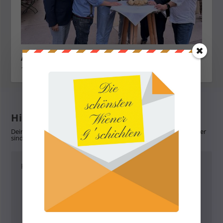
Auf zum fröhlichen Marillenknödel schmausen!
1. September 2023
Hinterlasse eine Antwort
Deine E-Mail-Adresse wird nicht veröffentlicht.
Erforderliche Felder
sind mit
*
markiert