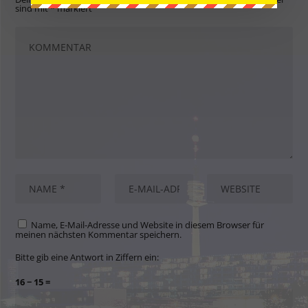
sind mit
*
markiert
Name, E-Mail-Adresse und Website in diesem Browser für
meinen nächsten Kommentar speichern.
Bitte gib eine Antwort in Ziffern ein:
16 − 15 =