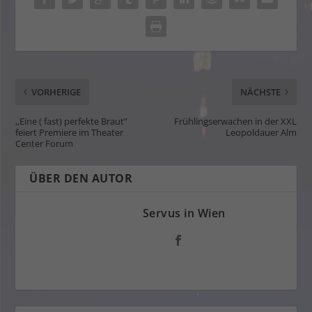
VORHERIGE
NÄCHSTE
,,Eine ( fast) perfekte Braut”
Frühlingserwachen in der XXL
feiert Premiere im Theater
Leopoldauer Alm
Center Forum
ÜBER DEN AUTOR
Servus in Wien