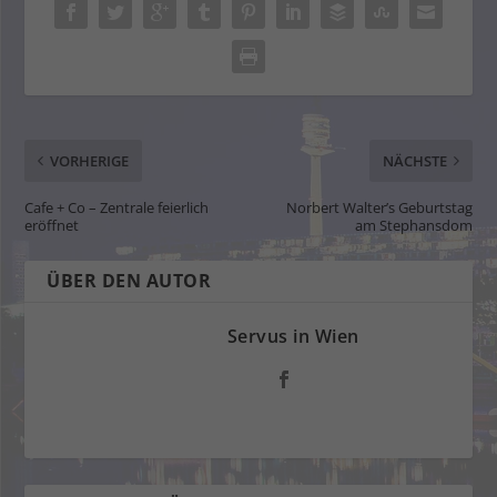
VORHERIGE
NÄCHSTE
Cafe + Co – Zentrale feierlich
Norbert Walter’s Geburtstag
eröffnet
am Stephansdom
ÜBER DEN AUTOR
Servus in Wien