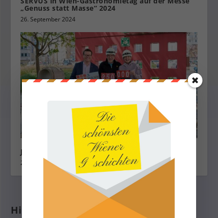
SERVUS in Wien-Gastronomietag auf der Messe
„Genuss statt Masse“ 2024
26. September 2024
Jubiläum der ,,3. Mann Tour”
25. Juni 2025
Hinterlasse eine Antwort