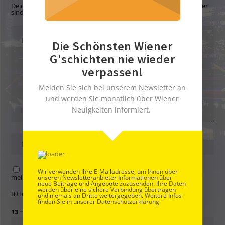
Deine E-Mail-Adresse wird nicht veröffentlicht.
Erforderliche Felder
sind mit
*
markiert
Die Schönsten Wiener
G'schichten nie wieder
verpassen!
Melden Sie sich bei unserem Newsletter an
und werden Sie monatlich über Wiener
Neuigkeiten informiert.
Name, E-Mail-Adresse und Website in diesem Browser für
Wir verwenden Ihre E-Mailadresse, um Ihnen über
meinen nächsten Kommentar speichern.
unseren Newsletteranbieter Informationen über
neue Beiträge und Angebote zuzusenden. Ihre Daten
werden über eine sichere Verbindung übertragen
Bitte gib eine Antwort in Ziffern ein:
und niemals an Dritte weitergegeben. Weitere Infos
finden Sie in unserer Datenschutzerklärung.
13 − neun =