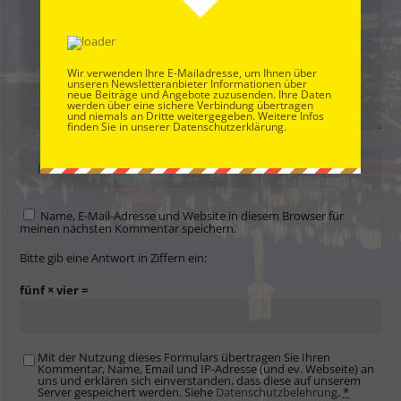
Wir verwenden Ihre E-Mailadresse, um Ihnen über
unseren Newsletteranbieter Informationen über
neue Beiträge und Angebote zuzusenden. Ihre Daten
werden über eine sichere Verbindung übertragen
und niemals an Dritte weitergegeben. Weitere Infos
finden Sie in unserer Datenschutzerklärung.
Name, E-Mail-Adresse und Website in diesem Browser für
meinen nächsten Kommentar speichern.
Bitte gib eine Antwort in Ziffern ein:
fünf × vier =
Mit der Nutzung dieses Formulars übertragen Sie Ihren
Kommentar, Name, Email und IP-Adresse (und ev. Webseite) an
uns und erklären sich einverstanden, dass diese auf unserem
Server gespeichert werden. Siehe
Datenschutzbelehrung
.
*