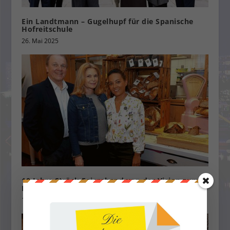
Ein Landtmann – Gugelhupf für die Spanische
Hofreitschule
26. Mai 2025
10 Jahre Ströck Feierabend von der Vision zum
Erfolg
1. Mai 2023