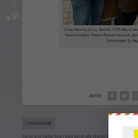
Ernst Nevrivy (2.v.l., BezVst 1220-Wien) be
Kaisermühlen- Patron Roman Heinsch, Bern
Schinninger (li,
AKTIE:
VORHERIGE
Kunst und Kultur tourt bald durch alle Wiener Bezirke