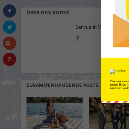
ÜBER DEN AUTOR
Servus in Wien
Wir verwend
neue Beiträ
ZUSAMMENHÄNGENDE POSTS
und niemals