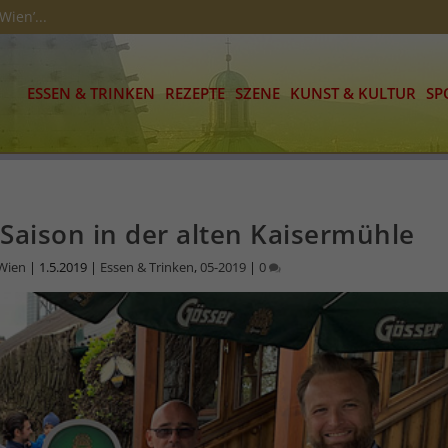
Wien’...
ESSEN & TRINKEN
REZEPTE
SZENE
KUNST & KULTUR
SP
 Saison in der alten Kaisermühle
 Wien
|
1.5.2019
|
Essen & Trinken
,
05-2019
|
0