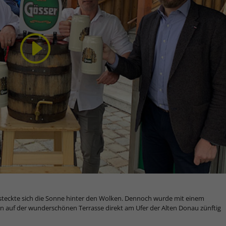
ersteckte sich die Sonne hinter den Wolken. Dennoch wurde mit einem
son auf der wunderschönen Terrasse direkt am Ufer der Alten Donau zünftig