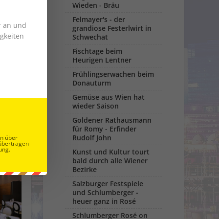
Wieden - Bräu
Felmayer's - der
r an und
grandiose Festerlwirt in
gkeiten
Schwechat
Fischtage beim
Heurigen Lentner
Frühlingserwachen beim
Donauturm
Gemüse aus Wien hat
wieder Saison
Goldener Rathausmann
für Romy - Erfinder
Rudolf John
en über
übertragen
ung.
Kunst und Kultur tourt
bald durch alle Wiener
Bezirke
Salzburger Festspiele
und Schlumberger -
heuer ganz in Rosé
Schlumberger Rosé on