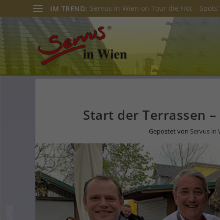
Servus in Wien on Tour die Hot – Spots 
IM TREND:
Start der Terrassen –
Gepostet von
Servus in