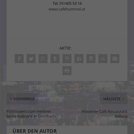
Tel. 01/405 53 14
www.cafehummel.at
AKTIE:
VORHERIGE
NÄCHSTE
Pichlmaiers zum Herkner
Altwiener Cafe Restaurant
beste Kulinarik in Dornbach
Bellaria
ÜBER DEN AUTOR