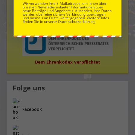
Wir verwenden Ihre E-Mailadresse, um Ihnen über
unseren Newsletteranbieter Informationen über
neue Beiträge und Angebote zuzusenden. Ihre Daten
werden über eine sichere Verbindung übertragen
und niemals an Dritte weitergegeben. Weitere Infos
finden Sie in unserer Datenschutzerklärung.
Die Neue Bloggerplattform
Dem Ehrenkodex verpflichtet
Folge uns
Facebook