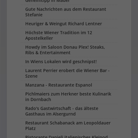
Geheimtipp in Mauer
Gute Nachrichten aus dem Restaurant
Stefanie
Heuriger & Weingut Richard Lentner
Höchste Wiener Tradition im 12
Apostelkeller
Howdy im Saloon Donau Plex! Steaks,
Ribs & Entertainment
In Wiens Lokalen wird geschnipst!
Laurent Perrier erobert die Wiener Bar -
Szene
Manzana - Restaurante Espanol
Pichlmaiers zum Herkner beste Kulinarik
in Dornbach
Rado's Gastwirtschaft - das älteste
Gasthaus im Alsergurnd
Restaurant Schabanack am Leopoldauer
Platz
Ristorante Danieli italienisches Kleinod