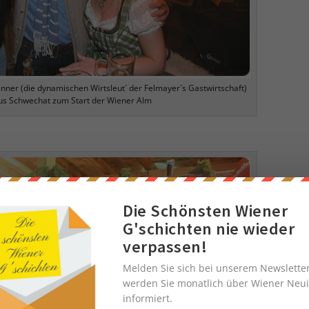
ner (die dynamischen Wirtsleut´ der Felmayer´s Gastwirtschaft)
us Schwechat zum Start der Wiener Alm
Die Schönsten Wiener
G'schichten nie wieder
verpassen!
Melden Sie sich bei unserem Newslette
werden Sie monatlich über Wiener Neui
informiert.