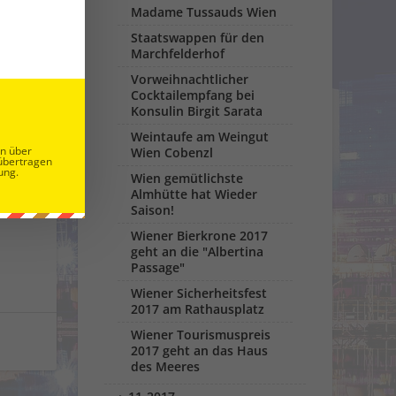
Madame Tussauds Wien
Staatswappen für den
Marchfelderhof
Vorweihnachtlicher
Cocktailempfang bei
Konsulin Birgit Sarata
Weintaufe am Weingut
en über
Wien Cobenzl
übertragen
ung.
Wien gemütlichste
Almhütte hat Wieder
Saison!
Wiener Bierkrone 2017
geht an die "Albertina
Passage"
Wiener Sicherheitsfest
2017 am Rathausplatz
Wiener Tourismuspreis
2017 geht an das Haus
des Meeres