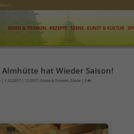
alle Sinne
ESSEN & TRINKEN
REZEPTE
SZENE
KUNST & KULTUR
SP
 Almhütte hat Wieder Saison!
n
|
1.12.2017
|
12-2017
,
Essen & Trinken
,
Szene
|
0