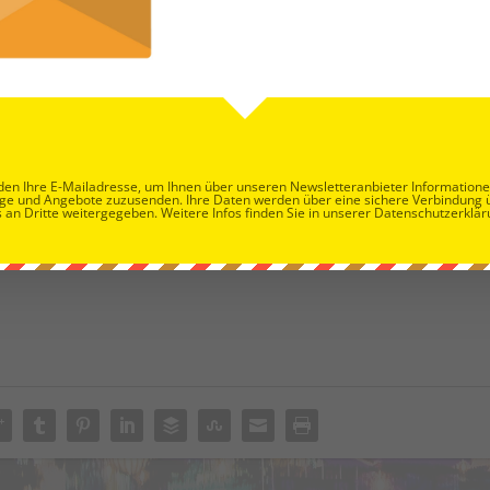
en Ihre E-Mailadresse, um Ihnen über unseren Newsletteranbieter Information
Wiener Alm, einer Kombination aus urigem Hüttenflair und
ge und Angebote zuzusenden. Ihre Daten werden über eine sichere Verbindung 
terreichischen Schmankerln
 an Dritte weitergegeben. Weitere Infos finden Sie in unserer Datenschutzerklär