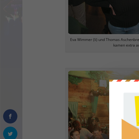
Eva Wimmer (li) und Thomas Aschenbren
kamen extra a