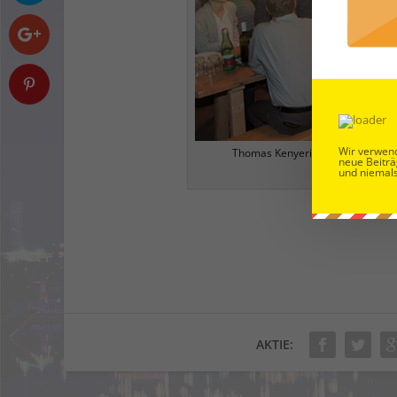
Wir verwend
Thomas Kenyeri mitten in seiner 
neue Beiträ
ös
und niemals
AKTIE: