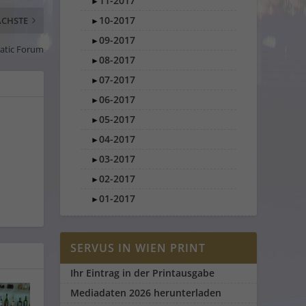
11-2017
►
10-2017
CHSTE
►
09-2017
►
matic Forum
08-2017
►
07-2017
►
06-2017
►
05-2017
►
04-2017
►
03-2017
►
02-2017
►
01-2017
►
SERVUS IN WIEN PRINT
Ihr Eintrag in der Printausgabe
Mediadaten 2026 herunterladen