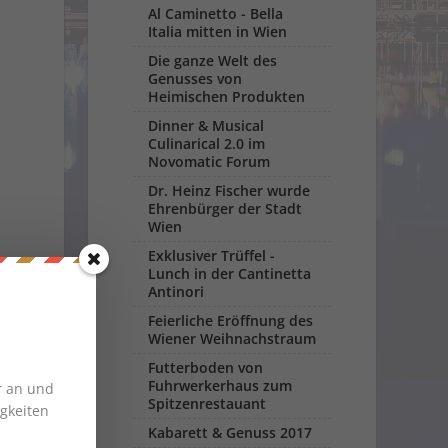
Al Caminetto - Bella
Italia mitten in Wien
Die ganze Welt des
Genusses von
Heimischen Produkten
Dinner & Musical
Culinarical 2.0 im
Novomatic Forum
Dr. Heinz Fischer wurde
Ehrenbürger der Stadt
Wien
Exklusiver Trüffel -
Lunch in der Cantinetta
Antinori
Feierliche Eröffnung des
Wiener Weihnachstraum
Futterboden von
Fuhrwerkerhaus zum
r an und
Spitzenrestauant
gkeiten
Kabarett & Genuss 2017