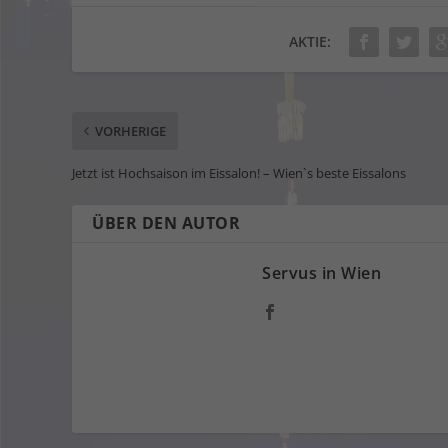
AKTIE:
VORHERIGE
Jetzt ist Hochsaison im Eissalon! – Wien`s beste Eissalons
ÜBER DEN AUTOR
Servus in Wien