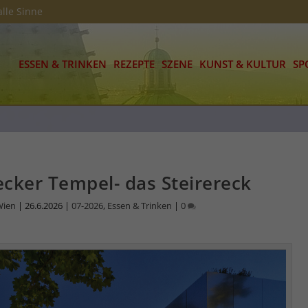
alle Sinne
ESSEN & TRINKEN
REZEPTE
SZENE
KUNST & KULTUR
SP
cker Tempel- das Steirereck
Wien
|
26.6.2026
|
07-2026
,
Essen & Trinken
|
0