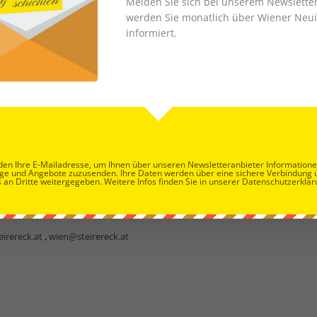
Melden Sie sich bei unserem Newslette
werden Sie monatlich über Wiener Neui
informiert.
en Ihre E-Mailadresse, um Ihnen über unseren Newsletteranbieter Information
ESTAURANT STEIRERECK
ge und Angebote zuzusenden. Ihre Daten werden über eine sichere Verbindung 
 an Dritte weitergegeben. Weitere Infos finden Sie in unserer Datenschutzerklär
vierung 12:45 Uhr) Abend: ab 18:30 Uhr (letzte Reservierung 21 Uhr) 1030
 Heumarkt 2A Tel. 01/713 31 68
irereck.at
,
wien@steirereck.at