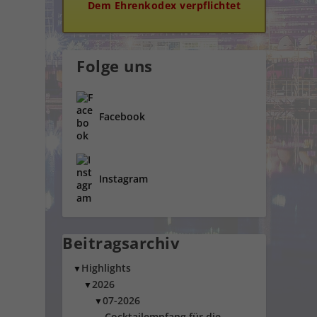
Dem Ehrenkodex verpflichtet
Folge uns
Facebook
Instagram
Beitragsarchiv
Highlights
▼
2026
▼
07-2026
▼
Cocktailempfang für die