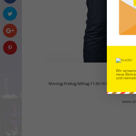
Wir verwend
R
neue Beiträ
und niemals
Montag-Freitag Mittag:11:30-16 Uhr (letzte Reser
Wien, Am
www.ste