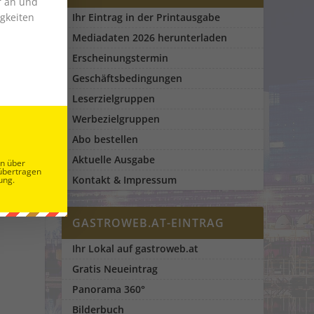
r an und
gkeiten
Ihr Eintrag in der Printausgabe
Mediadaten 2026 herunterladen
Erscheinungstermin
Geschäftsbedingungen
Leserzielgruppen
Werbezielgruppen
Abo bestellen
Aktuelle Ausgabe
en über
übertragen
Kontakt & Impressum
ung.
GASTROWEB.AT-EINTRAG
Ihr Lokal auf gastroweb.at
Gratis Neueintrag
Panorama 360°
Bilderbuch