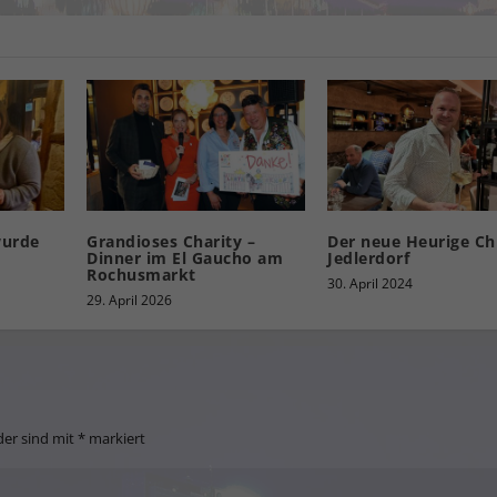
wurde
Grandioses Charity –
Der neue Heurige Chr
Dinner im El Gaucho am
Jedlerdorf
Rochusmarkt
30. April 2024
29. April 2026
der sind mit
*
markiert