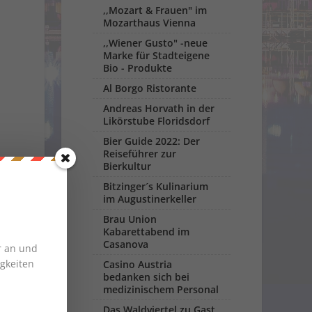
,,Mozart & Frauen" im
Mozarthaus Vienna
,,Wiener Gusto" -neue
Marke für Stadteigene
Bio - Produkte
Al Borgo Ristorante
Andreas Horvath in der
Likörstube Floridsdorf
Bier Guide 2022: Der
Reiseführer zur
Bierkultur
Bitzinger´s Kulinarium
im Augustinerkeller
Brau Union
Kabarettabend im
Casanova
r an und
gkeiten
Casino Austria
bedanken sich bei
medizinischem Personal
Das Waldviertel zu Gast