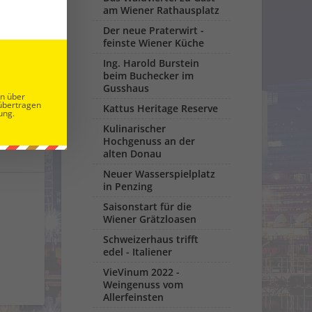
am Wiener Rathausplatz
Der neue Praterwirt -
feinste Wiener Küche
Ing. Harold Burstein
beim Buchecker im
Gusshaus
CHSTE
en über
übertragen
Kattus Heritage Reserve
ung.
lerfeinsten
Kulinarischer
Hochgenuss an der
alten Donau
Neuer Wasserspielplatz
in Penzing
Saisonstart für die
Wiener Grätzloasen
Schweizerhaus trifft
edel - Italiener
VieVinum 2022 -
Weingenuss vom
Allerfeinsten