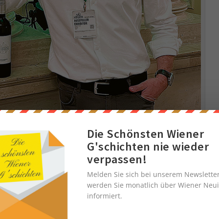
Die Schönsten Wiener
G'schichten nie wieder
iert in der Wiener Hofburg anlässlich der VieVinum
seinen Landessieger
verpassen!
Melden Sie sich bei unserem Newslette
werden Sie monatlich über Wiener Neui
informiert.