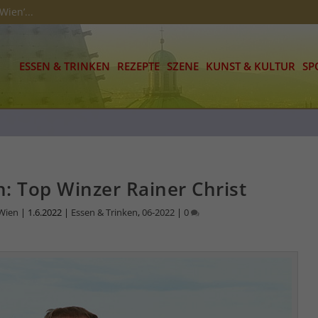
Wien’...
ESSEN & TRINKEN
REZEPTE
SZENE
KUNST & KULTUR
SP
n: Top Winzer Rainer Christ
 Wien
|
1.6.2022
|
Essen & Trinken
,
06-2022
|
0