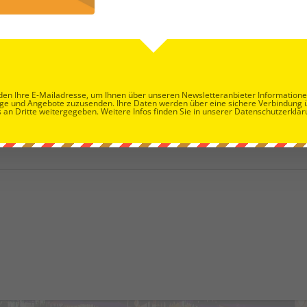
NÄ
en Ihre E-Mailadresse, um Ihnen über unseren Newsletteranbieter Information
ge und Angebote zuzusenden. Ihre Daten werden über eine sichere Verbindung 
 an Dritte weitergegeben. Weitere Infos finden Sie in unserer Datenschutzerklär
VieVinum 2022 – Weingenuss vom Al