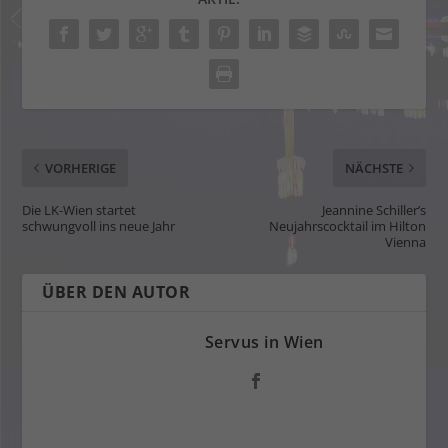
VORHERIGE
NÄCHSTE
Die LK-Wien startet
Jeannine Schiller’s
schwungvoll ins neue Jahr
Neujahrscocktail im Hilton
Vienna
ÜBER DEN AUTOR
Servus in Wien