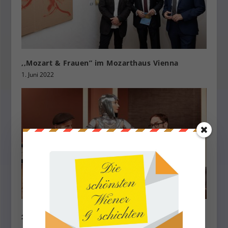
,,Mozart & Frauen” im Mozarthaus Vienna
1. Juni 2022
,,Eine ( fast) perfekte Braut” feiert Premiere im
Theater Center Forum