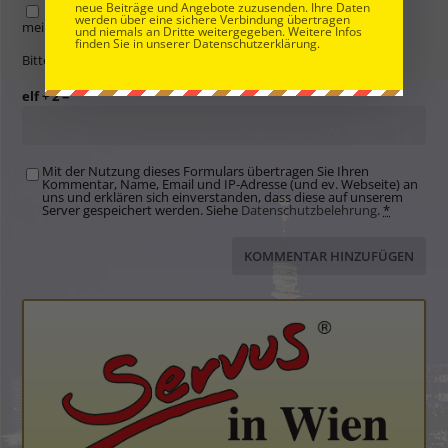
neue Beiträge und Angebote zuzusenden. Ihre Daten
Name, E-Mail-Adresse und Website in diesem Browser für
werden über eine sichere Verbindung übertragen
meinen nächsten Kommentar speichern.
und niemals an Dritte weitergegeben. Weitere Infos
finden Sie in unserer Datenschutzerklärung.
Bitte gib eine Antwort in Ziffern ein:
elf + 2 =
Mit der Nutzung dieses Formulars übertragen Sie Ihren
Kommentar, Name, Email und IP-Adresse (und ev. Webseite) an
uns und erklären sich einverstanden, dass diese auf unserem
Server gespeichert werden. Siehe
Datenschutzbelehrung
.
*