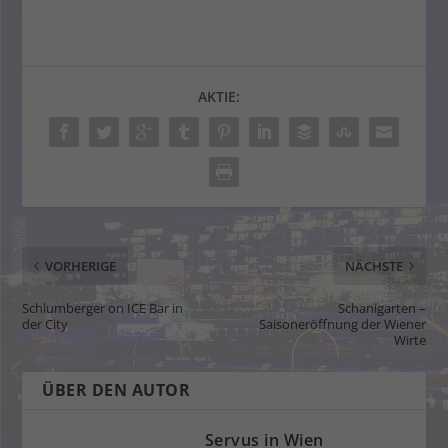
AKTIE:
VORHERIGE
NÄCHSTE
Schlumberger on ICE Bar in
Schanigarten –
der City
Saisoneröffnung der Wiener
Wirte
ÜBER DEN AUTOR
Servus in Wien