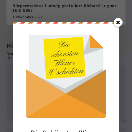
Bürgermeister Ludwig gratuliert Richard Lugner
zum 90er
1. November 2022
Hinterlasse eine Antwort
Deine E-Mail-Adresse wird nicht veröffentlicht.
Erforderliche Felder
sind mit
*
markiert