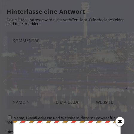
Hinterlasse eine Antwort
Deine E-Mail-Adresse wird nicht veröffentlicht.
Erforderliche Felder
sind mit
*
markiert
Name, E-Mail-Adresse und Website in diesem Browser für
meinen nächsten Kommentar speichern.
Bitte gib eine Antwort in Ziffern ein: