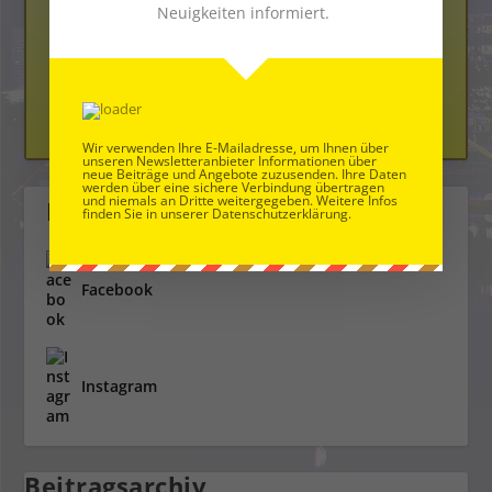
Neuigkeiten informiert.
Dem Ehrenkodex verpflichtet
Wir verwenden Ihre E-Mailadresse, um Ihnen über
unseren Newsletteranbieter Informationen über
neue Beiträge und Angebote zuzusenden. Ihre Daten
werden über eine sichere Verbindung übertragen
und niemals an Dritte weitergegeben. Weitere Infos
Folge uns
finden Sie in unserer Datenschutzerklärung.
Facebook
Instagram
Beitragsarchiv