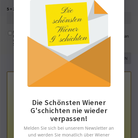
5 + 2 =
Mit der Nutzung dieses Formulars übertragen Sie Ihren
Kommentar, Name, Email und IP-Adresse (und ev. Webseite) an
uns und erklären sich einverstanden, dass diese auf unserem
Server gespeichert werden. Siehe
Datenschutzbelehrung
.
*
Die Schönsten Wiener
G'schichten nie wieder
verpassen!
Melden Sie sich bei unserem Newsletter an
Die Neue Bloggerplattform
und werden Sie monatlich über Wiener