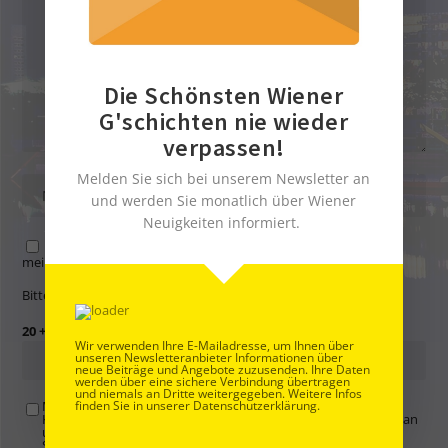
Die Schönsten Wiener
G'schichten nie wieder
verpassen!
Melden Sie sich bei unserem Newsletter an
und werden Sie monatlich über Wiener
Neuigkeiten informiert.
Name, E-Mail-Adresse und Website in diesem Browser für
meinen nächsten Kommentar speichern.
Bitte gib eine Antwort in Ziffern ein:
20 + neunzehn =
Wir verwenden Ihre E-Mailadresse, um Ihnen über
unseren Newsletteranbieter Informationen über
neue Beiträge und Angebote zuzusenden. Ihre Daten
werden über eine sichere Verbindung übertragen
und niemals an Dritte weitergegeben. Weitere Infos
finden Sie in unserer Datenschutzerklärung.
Mit der Nutzung dieses Formulars übertragen Sie Ihren
Kommentar, Name, Email und IP-Adresse (und ev. Webseite) an
uns und erklären sich einverstanden, dass diese auf unserem
Server gespeichert werden. Siehe
Datenschutzbelehrung
.
*