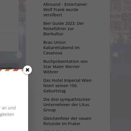
Allround - Entertainer
Wolf Frank wurde
versilbert
Bier Guide 2023: Der
Reiseführer zur
Bierkultur
Brau Union
Kabarettabend im
Casanova
Buchpräsentation von
Star Maler Werner
CHSTE
Wöhrer
Das Hotel Imperial Wien
ly the Best
feiert seinen 150.
Geburtstag
Die drei sympathischen
Unternehmer der Litus
r an und
Group
gkeiten
Gleichenfeier der neuen
Rotunde im Prater