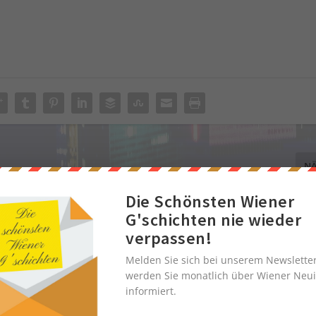
NÄ
15 Jahre Jubiläum von Transgourmet Wien Nord – Simp
Die Schönsten Wiener
G'schichten nie wieder
verpassen!
Melden Sie sich bei unserem Newslette
werden Sie monatlich über Wiener Neui
informiert.