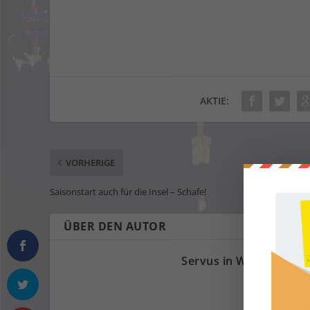
AKTIE:
VORHERIGE
Saisonstart auch für die Insel – Schafe!
ÜBER DEN AUTOR
Servus in Wien