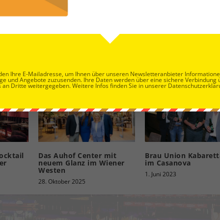
en Ihre E-Mailadresse, um Ihnen über unseren Newsletteranbieter Information
ge und Angebote zuzusenden. Ihre Daten werden über eine sichere Verbindung 
 an Dritte weitergegeben. Weitere Infos finden Sie in unserer Datenschutzerklär
ocktail
Das Auhof Center mit
Brau Union Kabaret
er
neuem Glanz im Wiener
im Casanova
Westen
1. Juni 2023
28. Oktober 2025