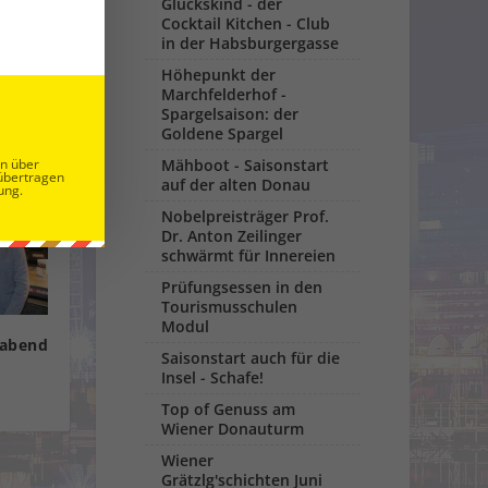
Glückskind - der
Cocktail Kitchen - Club
in der Habsburgergasse
Höhepunkt der
Marchfelderhof -
Spargelsaison: der
Goldene Spargel
en über
Mähboot - Saisonstart
übertragen
auf der alten Donau
ung.
Nobelpreisträger Prof.
Dr. Anton Zeilinger
schwärmt für Innereien
Prüfungsessen in den
Tourismusschulen
Modul
tabend
Saisonstart auch für die
Insel - Schafe!
Top of Genuss am
Wiener Donauturm
Wiener
Grätzlg'schichten Juni