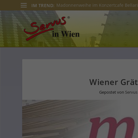
Madonnenweihe im Konzertcafe Bellar
IM TREND:
Wiener Grät
Gepostet von
Servus