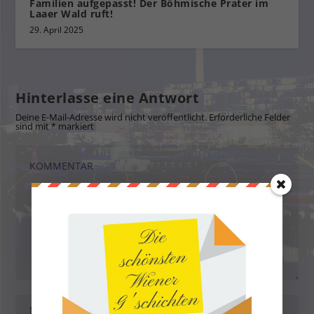
Familien aufgepasst! Der Böhmische Prater im
Laaer Wald ruft!
29. April 2025
Hinterlasse eine Antwort
Deine E-Mail-Adresse wird nicht veröffentlicht.
Erforderliche Felder
sind mit
*
markiert