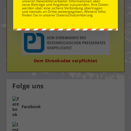
unseren Newsletteranbieter Informationen über
neue Beiträge und Angebote zuzusenden. Ihre Daten
werden über eine sichere Verbindung übertragen
und niemals an Dritte weitergegeben. Weitere Infos
finden Sie in unserer Datenschutzerklärung.
Die Neue Bloggerplattform
Dem Ehrenkodex verpflichtet
Folge uns
Facebook