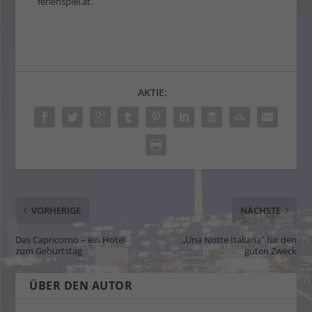
ferienspiel.at.
AKTIE:
VORHERIGE
NÄCHSTE
Das Capricorno – ein Hotel
,,Una Notte Italiana” für den
zum Geburtstag
guten Zweck
ÜBER DEN AUTOR