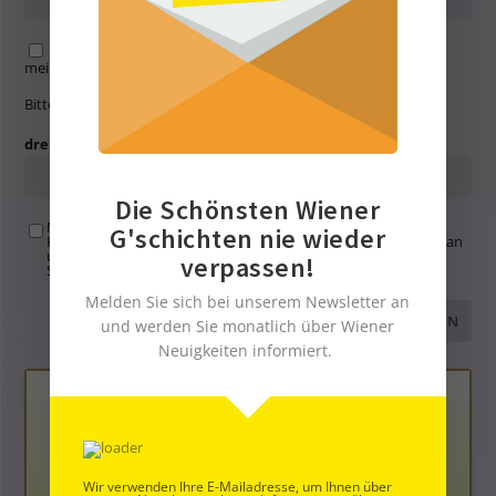
Name, E-Mail-Adresse und Website in diesem Browser für
meinen nächsten Kommentar speichern.
Bitte gib eine Antwort in Ziffern ein:
dreizehn − 6 =
Die Schönsten Wiener
Mit der Nutzung dieses Formulars übertragen Sie Ihren
G'schichten nie wieder
Kommentar, Name, Email und IP-Adresse (und ev. Webseite) an
uns und erklären sich einverstanden, dass diese auf unserem
verpassen!
Server gespeichert werden. Siehe
Datenschutzbelehrung
.
*
Melden Sie sich bei unserem Newsletter an
und werden Sie monatlich über Wiener
Neuigkeiten informiert.
Wir verwenden Ihre E-Mailadresse, um Ihnen über