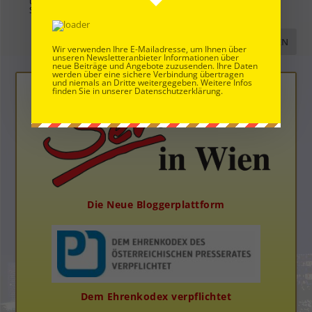
uns und erklären sich einverstanden, dass diese auf unserem
Server gespeichert werden. Siehe
Datenschutzbelehrung
.
*
Wir verwenden Ihre E-Mailadresse, um Ihnen über
unseren Newsletteranbieter Informationen über
neue Beiträge und Angebote zuzusenden. Ihre Daten
werden über eine sichere Verbindung übertragen
und niemals an Dritte weitergegeben. Weitere Infos
finden Sie in unserer Datenschutzerklärung.
Die Neue Bloggerplattform
Dem Ehrenkodex verpflichtet