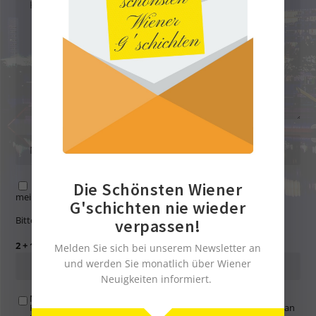
Die Schönsten Wiener
Name, E-Mail-Adresse und Website in diesem Browser für
meinen nächsten Kommentar speichern.
G'schichten nie wieder
Bitte gib eine Antwort in Ziffern ein:
verpassen!
2 + 14 =
Melden Sie sich bei unserem Newsletter an
und werden Sie monatlich über Wiener
Neuigkeiten informiert.
Mit der Nutzung dieses Formulars übertragen Sie Ihren
Kommentar, Name, Email und IP-Adresse (und ev. Webseite) an