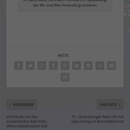
des Wir sind Wien.Festivals) gratulieren
AKTIE:
VORHERIGE
NÄCHSTE
Vorfreude auf den
TV- Glücksbringer feiert 50 mal
Zuckerbäcker Ball 2020 –
Geburtstag im Marchfelderhof
Wiens beliebtestem Ball