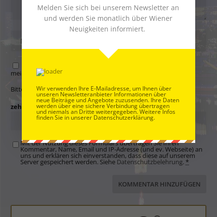
Melden Sie sich bei unserem Newsletter an
und werden Sie monatlich über Wiener
Neuigkeiten informiert.
Name, E-Mail-Adresse und Website in diesem Browser für
meinen nächsten Kommentar speichern.
Wir verwenden Ihre E-Mailadresse, um Ihnen über
Bitte gib eine Antwort in Ziffern ein:
unseren Newsletteranbieter Informationen über
neue Beiträge und Angebote zuzusenden. Ihre Daten
werden über eine sichere Verbindung übertragen
zehn + 7 =
und niemals an Dritte weitergegeben. Weitere Infos
finden Sie in unserer Datenschutzerklärung.
Mit der Nutzung dieses Formulars übertragen Sie Ihren
Kommentar, Name, Email und IP-Adresse (und ev. Webseite) an
uns und erklären sich einverstanden, dass diese auf unserem
Server gespeichert werden. Siehe
Datenschutzbelehrung
.
*