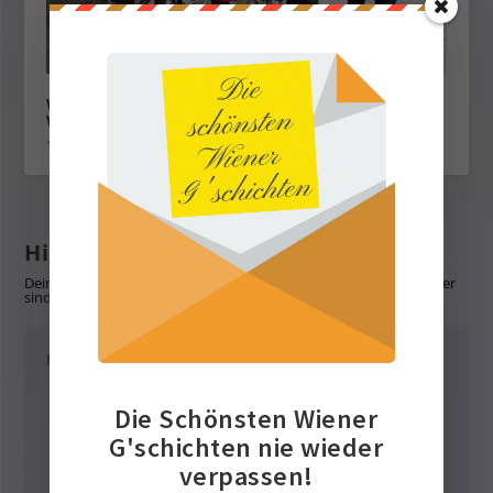
WienMobil Rad: 3.000 Räder für Wienerinnen und
Wiener
1. Mai 2022
Hinterlasse eine Antwort
Deine E-Mail-Adresse wird nicht veröffentlicht.
Erforderliche Felder
sind mit
*
markiert
Die Schönsten Wiener
G'schichten nie wieder
verpassen!