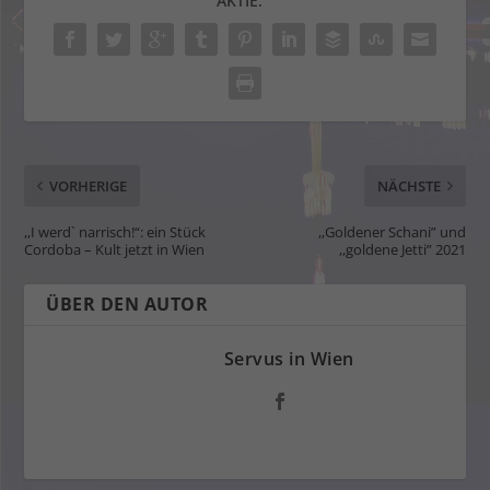
AKTIE:
VORHERIGE
NÄCHSTE
,,I werd` narrisch!“: ein Stück
,,Goldener Schani” und
Cordoba – Kult jetzt in Wien
,,goldene Jetti” 2021
ÜBER DEN AUTOR
Servus in Wien