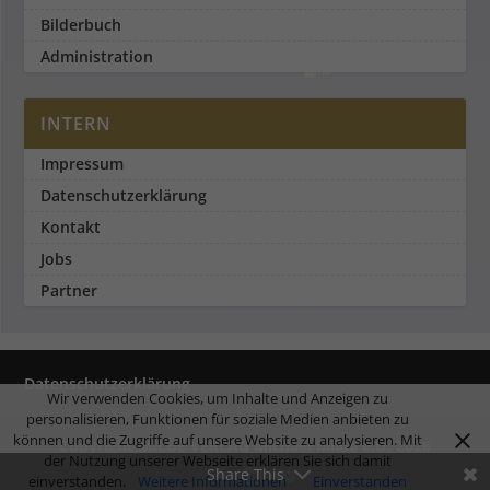
Bilderbuch
Administration
INTERN
Impressum
Datenschutzerklärung
Kontakt
Jobs
Partner
Datenschutzerklärung
Wir verwenden Cookies, um Inhalte und Anzeigen zu
personalisieren, Funktionen für soziale Medien anbieten zu
können und die Zugriffe auf unsere Website zu analysieren. Mit
Copyright MILDE VERLAG Michael Milde e.U. 2026
der Nutzung unserer Webseite erklären Sie sich damit
Share This
einverstanden.
Weitere Informationen
Einverstanden