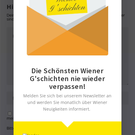
Hinterlasse eine Antwort
Deine E-Mail-Adresse wird nicht veröffentlicht.
Erforderliche Felder
sind mit
*
markiert
Die Schönsten Wiener
G'schichten nie wieder
verpassen!
Melden Sie sich bei unserem Newsletter an
und werden Sie monatlich über Wiener
Neuigkeiten informiert.
Name, E-Mail-Adresse und Website in diesem Browser für
meinen nächsten Kommentar speichern.
Bitte gib eine Antwort in Ziffern ein: