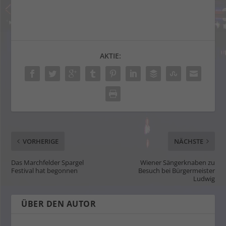
AKTIE:
VORHERIGE
NÄCHSTE
Das Marchfelder Spargel
Wiener Sängerknaben zu
Festival hat begonnen
Besuch bei Bürgermeister
Ludwig
ÜBER DEN AUTOR