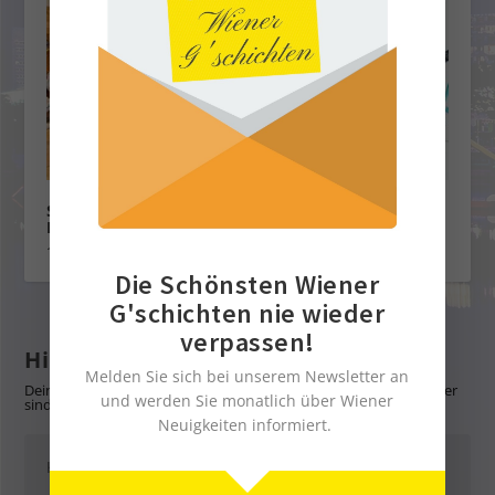
Sirtaki Schrammeln beim Heurigen Richard
Lentner
1. September 2023
Die Schönsten Wiener
G'schichten nie wieder
verpassen!
Hinterlasse eine Antwort
Melden Sie sich bei unserem Newsletter an
Deine E-Mail-Adresse wird nicht veröffentlicht.
Erforderliche Felder
und werden Sie monatlich über Wiener
sind mit
*
markiert
Neuigkeiten informiert.