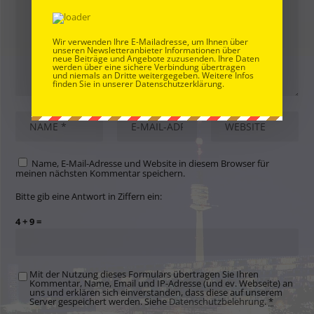
Wir verwenden Ihre E-Mailadresse, um Ihnen über
unseren Newsletteranbieter Informationen über
neue Beiträge und Angebote zuzusenden. Ihre Daten
werden über eine sichere Verbindung übertragen
und niemals an Dritte weitergegeben. Weitere Infos
finden Sie in unserer Datenschutzerklärung.
Name, E-Mail-Adresse und Website in diesem Browser für
meinen nächsten Kommentar speichern.
Bitte gib eine Antwort in Ziffern ein:
4 + 9 =
Mit der Nutzung dieses Formulars übertragen Sie Ihren
Kommentar, Name, Email und IP-Adresse (und ev. Webseite) an
uns und erklären sich einverstanden, dass diese auf unserem
Server gespeichert werden. Siehe
Datenschutzbelehrung
.
*