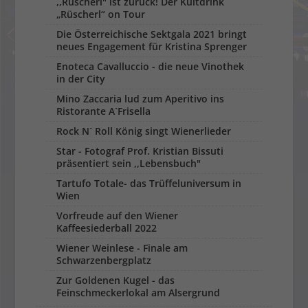
,,Rüscherl" ist zurück! Der Kultdrink
„Rüscherl“ on Tour
Die Österreichische Sektgala 2021 bringt
neues Engagement für Kristina Sprenger
Enoteca Cavalluccio - die neue Vinothek
in der City
Mino Zaccaria lud zum Aperitivo ins
Ristorante A`Frisella
Rock N` Roll König singt Wienerlieder
Star - Fotograf Prof. Kristian Bissuti
präsentiert sein ,,Lebensbuch"
Tartufo Totale- das Trüffeluniversum in
Wien
Vorfreude auf den Wiener
Kaffeesiederball 2022
Wiener Weinlese - Finale am
Schwarzenbergplatz
Zur Goldenen Kugel - das
Feinschmeckerlokal am Alsergrund