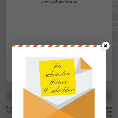
www.gasthaus-hansi.at
AKTIE:
VORHERIGE
NÄCHSTE
Enoteca Cavalluccio – die neue
Bürgermeister und
Vinothek in der City
Polizeipräsident beim
„Twitter-Marathon“