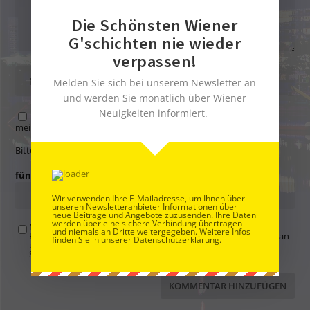
Die Schönsten Wiener
G'schichten nie wieder
verpassen!
Melden Sie sich bei unserem Newsletter an
und werden Sie monatlich über Wiener
Neuigkeiten informiert.
Name, E-Mail-Adresse und Website in diesem Browser für
meinen nächsten Kommentar speichern.
Bitte gib eine Antwort in Ziffern ein:
fünf × fünf =
Wir verwenden Ihre E-Mailadresse, um Ihnen über
unseren Newsletteranbieter Informationen über
neue Beiträge und Angebote zuzusenden. Ihre Daten
werden über eine sichere Verbindung übertragen
Mit der Nutzung dieses Formulars übertragen Sie Ihren
und niemals an Dritte weitergegeben. Weitere Infos
Kommentar, Name, Email und IP-Adresse (und ev. Webseite) an
finden Sie in unserer Datenschutzerklärung.
uns und erklären sich einverstanden, dass diese auf unserem
Server gespeichert werden. Siehe
Datenschutzbelehrung
.
*