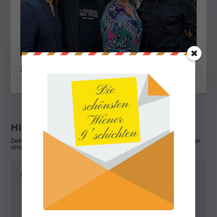
30 Jahre Summerstage am Donaukanal
30. Mai 2026
Hinterlasse eine Antwort
Deine E-Mail-Adresse wird nicht veröffentlicht.
Erforderliche Felder
sind mit
*
markiert