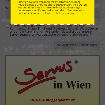
unseren Newsletteranbieter Informationen über
neue Beiträge und Angebote zuzusenden. Ihre Daten
werden über eine sichere Verbindung übertragen
13 − 10 =
und niemals an Dritte weitergegeben. Weitere Infos
finden Sie in unserer Datenschutzerklärung.
Mit der Nutzung dieses Formulars übertragen Sie Ihren
Kommentar, Name, Email und IP-Adresse (und ev. Webseite) an
uns und erklären sich einverstanden, dass diese auf unserem
Server gespeichert werden. Siehe
Datenschutzbelehrung
.
*
Die Neue Bloggerplattform