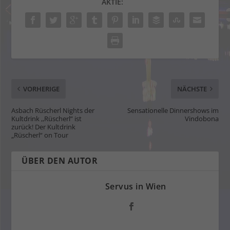
AKTIE:
VORHERIGE
NÄCHSTE
Asbach Rüscherl Nights der
Sensationelle Dinnershows im
Kultdrink ,,Rüscherl” ist
Vindobona
zurück! Der Kultdrink
„Rüscherl“ on Tour
ÜBER DEN AUTOR
Servus in Wien