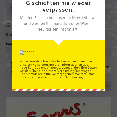
G'schichten nie wieder
verpassen!
Melden Sie sich bei unserem Newsletter an
Name, E-Mail-Adresse und Website in diesem Browser für
und werden Sie monatlich über Wiener
meinen nächsten Kommentar speichern.
Neuigkeiten informiert.
Bitte gib eine Antwort in Ziffern ein:
zwanzig + 2 =
Wir verwenden Ihre E-Mailadresse, um Ihnen über
Mit der Nutzung dieses Formulars übertragen Sie Ihren
unseren Newsletteranbieter Informationen über
Kommentar, Name, Email und IP-Adresse (und ev. Webseite) an
neue Beiträge und Angebote zuzusenden. Ihre Daten
uns und erklären sich einverstanden, dass diese auf unserem
werden über eine sichere Verbindung übertragen
Server gespeichert werden. Siehe
Datenschutzbelehrung
.
*
und niemals an Dritte weitergegeben. Weitere Infos
finden Sie in unserer Datenschutzerklärung.