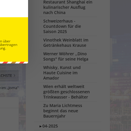
Restaurant Shanghai ein
kulinarischer Ausflug
nach China
Schweizerhaus -
Countdown für die
Saison 2025
Vinothek Weinblatt im
en über
übertragen
Getränkehaus Krause
ung.
Werner Wöhrer ,,Dino
Songs" für seine Helga
Whisky, Kunst und
Haute Cuisine im
CHSTE
Amador
Wien erhält weltweit
 im ,,Joma”
größten geschlossenen
Trinkwasser - Behälter
Zu Maria Lichtmess
beginnt das neue
Bauernjahr
04-2025
►