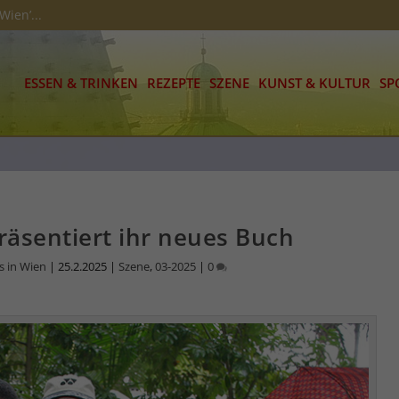
Wien’...
ESSEN & TRINKEN
REZEPTE
SZENE
KUNST & KULTUR
SP
räsentiert ihr neues Buch
s in Wien
|
25.2.2025
|
Szene
,
03-2025
|
0