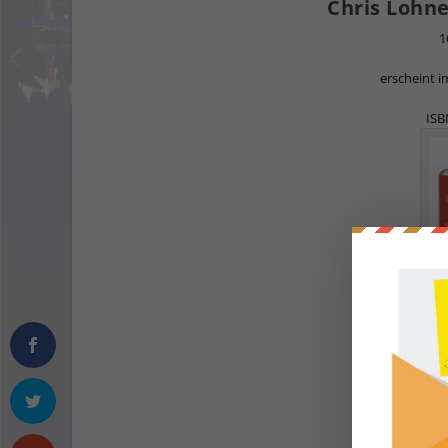
Chris Lohn
1
erscheint 
ISBN