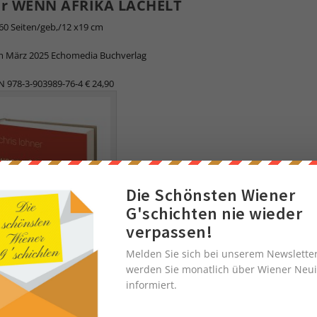
er WENN AFRIKA LÄCHELT
60 Seiten/geb,/12 x19 cm
im März 2025 Echomedia Buchverlag
 978-3-903989-76-4 € 24,90
Die Schönsten Wiener
G'schichten nie wieder
verpassen!
Melden Sie sich bei unserem Newslette
werden Sie monatlich über Wiener Neui
informiert.
Foto: Gabriel Müller