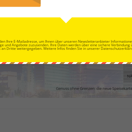
en Ihre E-Mailadresse, um Ihnen über unseren Newsletteranbieter Information
ge und Angebote zuzusenden. Ihre Daten werden über eine sichere Verbindung 
 an Dritte weitergegeben. Weitere Infos finden Sie in unserer Datenschutzerklär
NÄ
Genuss ohne Grenzen: die neue Speisekarte