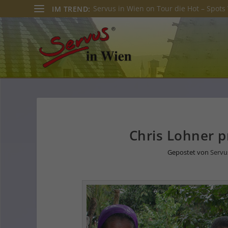
Servus in Wien on Tour die Hot – Spots 
IM TREND:
Chris Lohner p
Gepostet von
Servu