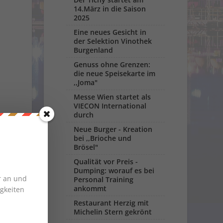
14.März in die Saison
2025
Eine neues Gesicht in
der Selektion Vinothek
Burgenland
Genuss ohne Grenzen:
die neue Speisekarte im
,,Joma"
Messe Wien startet als
VIECON International
durch
Neue Burger - Kreation
bei ,,Brioche und
Brösel"
Qualität vor Preis -
Dumping: worauf es bei
r an und
Personal Training
ankommt
gkeiten
Restaurant Herzig mit
Michelin Stern gekrönt