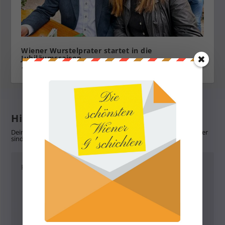
Wiener Wurstelprater startet in die
Jubiläumssaison
1. Juni 2023
Hinterlasse eine Antwort
Deine E-Mail-Adresse wird nicht veröffentlicht.
Erforderliche Felder
sind mit
*
markiert