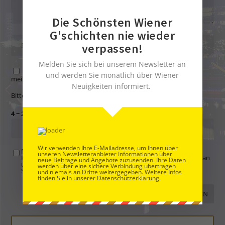
Die Schönsten Wiener
G'schichten nie wieder
verpassen!
Melden Sie sich bei unserem Newsletter an
Name, E-Mail-Adresse und Website in diesem Browser für
und werden Sie monatlich über Wiener
meinen nächsten Kommentar speichern.
Neuigkeiten informiert.
Bitte gib eine Antwort in Ziffern ein:
4 − 2 =
Wir verwenden Ihre E-Mailadresse, um Ihnen über
Mit der Nutzung dieses Formulars übertragen Sie Ihren
unseren Newsletteranbieter Informationen über
Kommentar, Name, Email und IP-Adresse (und ev. Webseite) an
neue Beiträge und Angebote zuzusenden. Ihre Daten
uns und erklären sich einverstanden, dass diese auf unserem
werden über eine sichere Verbindung übertragen
Server gespeichert werden. Siehe
Datenschutzbelehrung
.
*
und niemals an Dritte weitergegeben. Weitere Infos
finden Sie in unserer Datenschutzerklärung.