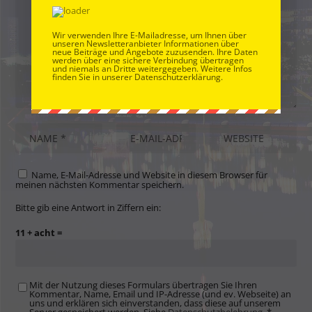
Wir verwenden Ihre E-Mailadresse, um Ihnen über
unseren Newsletteranbieter Informationen über
neue Beiträge und Angebote zuzusenden. Ihre Daten
werden über eine sichere Verbindung übertragen
und niemals an Dritte weitergegeben. Weitere Infos
finden Sie in unserer Datenschutzerklärung.
Name, E-Mail-Adresse und Website in diesem Browser für
meinen nächsten Kommentar speichern.
Bitte gib eine Antwort in Ziffern ein:
11 + acht =
Mit der Nutzung dieses Formulars übertragen Sie Ihren
Kommentar, Name, Email und IP-Adresse (und ev. Webseite) an
uns und erklären sich einverstanden, dass diese auf unserem