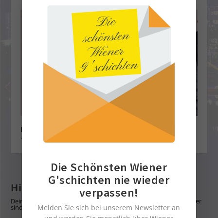
Ehrung für unseren Wiener Bürgermeister
1. Dezember 2023
Die Schönsten Wiener
G'schichten nie wieder
Hinterlasse eine Antwort
verpassen!
Deine E-Mail-Adresse wird nicht veröffentlicht.
Erforderliche Felder
Melden Sie sich bei unserem Newsletter an
sind mit
*
markiert