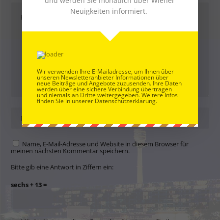
und werden Sie monatlich über Wiener
Neuigkeiten informiert.
Wir verwenden Ihre E-Mailadresse, um Ihnen über
unseren Newsletteranbieter Informationen über
neue Beiträge und Angebote zuzusenden. Ihre Daten
werden über eine sichere Verbindung übertragen
und niemals an Dritte weitergegeben. Weitere Infos
finden Sie in unserer Datenschutzerklärung.
Name, E-Mail-Adresse und Website in diesem Browser für
meinen nächsten Kommentar speichern.
Bitte gib eine Antwort in Ziffern ein:
sechs + 13 =