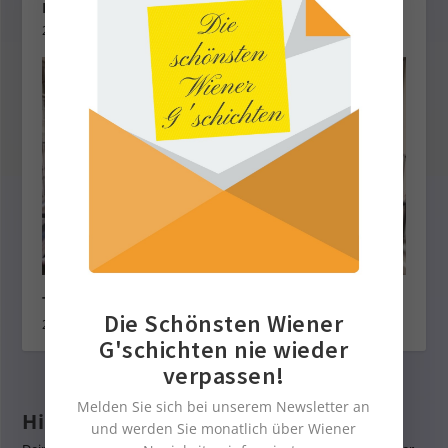
Ehre, wem Ehre gebührt!
29. Juni 2022
The Leo Grand in der City – mehr als ein Hotel
Die Schönsten Wiener
29. Juli 2022
G'schichten nie wieder
verpassen!
Melden Sie sich bei unserem Newsletter an
Hinterlasse eine Antwort
und werden Sie monatlich über Wiener