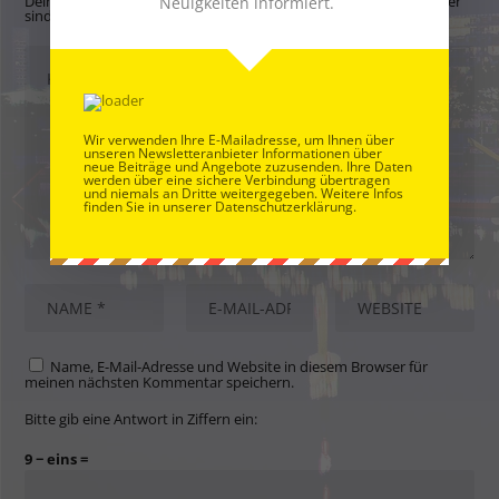
Deine E-Mail-Adresse wird nicht veröffentlicht.
Erforderliche Felder
Neuigkeiten informiert.
sind mit
*
markiert
Wir verwenden Ihre E-Mailadresse, um Ihnen über
unseren Newsletteranbieter Informationen über
neue Beiträge und Angebote zuzusenden. Ihre Daten
werden über eine sichere Verbindung übertragen
und niemals an Dritte weitergegeben. Weitere Infos
finden Sie in unserer Datenschutzerklärung.
Name, E-Mail-Adresse und Website in diesem Browser für
meinen nächsten Kommentar speichern.
Bitte gib eine Antwort in Ziffern ein:
9 − eins =