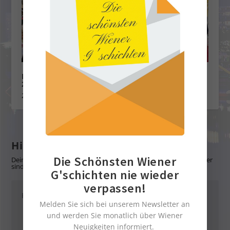
Der Goldene Spargel – der Oscar der Spargelwelt
2026
26. Juni 2026
Hinterlasse eine Antwort
Die Schönsten Wiener
Deine E-Mail-Adresse wird nicht veröffentlicht.
Erforderliche Felder
sind mit
*
markiert
G'schichten nie wieder
verpassen!
Melden Sie sich bei unserem Newsletter an
und werden Sie monatlich über Wiener
Neuigkeiten informiert.