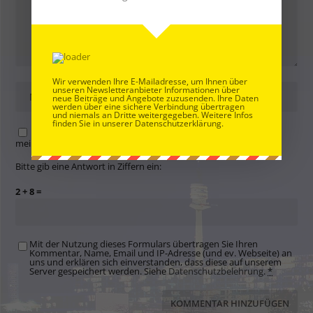
Wir verwenden Ihre E-Mailadresse, um Ihnen über
unseren Newsletteranbieter Informationen über
neue Beiträge und Angebote zuzusenden. Ihre Daten
werden über eine sichere Verbindung übertragen
und niemals an Dritte weitergegeben. Weitere Infos
finden Sie in unserer Datenschutzerklärung.
Name, E-Mail-Adresse und Website in diesem Browser für
meinen nächsten Kommentar speichern.
Bitte gib eine Antwort in Ziffern ein:
2 + 8 =
Mit der Nutzung dieses Formulars übertragen Sie Ihren
Kommentar, Name, Email und IP-Adresse (und ev. Webseite) an
uns und erklären sich einverstanden, dass diese auf unserem
Server gespeichert werden. Siehe
Datenschutzbelehrung
.
*