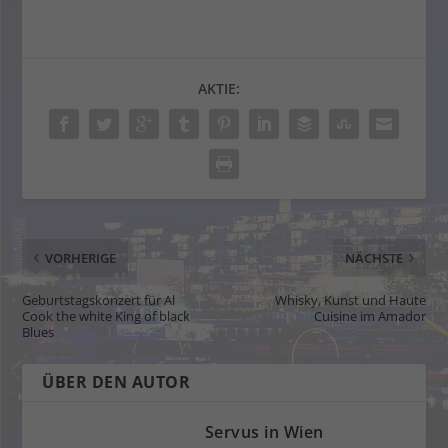
AKTIE:
VORHERIGE
NÄCHSTE
Geburtstagskonzert für Al
Whisky, Kunst und Haute
Cook the white King of black
Cuisine im Amador
Blues
ÜBER DEN AUTOR
Servus in Wien