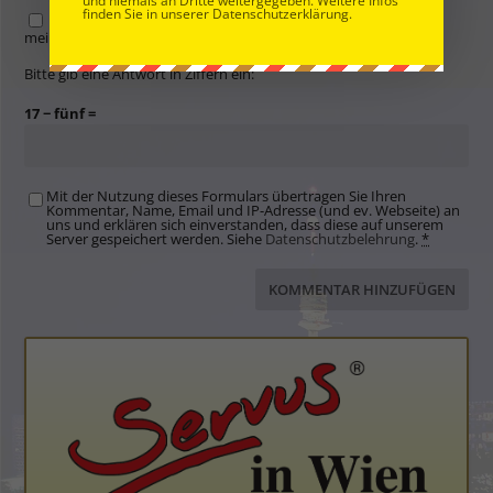
und niemals an Dritte weitergegeben. Weitere Infos
finden Sie in unserer Datenschutzerklärung.
Name, E-Mail-Adresse und Website in diesem Browser für
meinen nächsten Kommentar speichern.
Bitte gib eine Antwort in Ziffern ein:
17 − fünf =
Mit der Nutzung dieses Formulars übertragen Sie Ihren
Kommentar, Name, Email und IP-Adresse (und ev. Webseite) an
uns und erklären sich einverstanden, dass diese auf unserem
Server gespeichert werden. Siehe
Datenschutzbelehrung
.
*