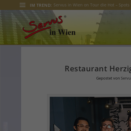
Servus in Wien on Tour die Hot – Spots 
IM TREND:
Restaurant Herzi
Gepostet von
Servu