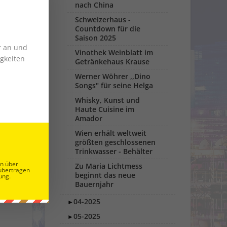
nach China
Schweizerhaus -
Countdown für die
Saison 2025
r an und
Vinothek Weinblatt im
gkeiten
Getränkehaus Krause
Werner Wöhrer ,,Dino
Songs" für seine Helga
Whisky, Kunst und
Haute Cuisine im
Amador
Wien erhält weltweit
größten geschlossenen
Trinkwasser - Behälter
en über
Zu Maria Lichtmess
übertragen
beginnt das neue
ung.
Bauernjahr
04-2025
►
05-2025
►