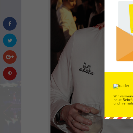
Wir verwend
neue Beiträ
und niemals