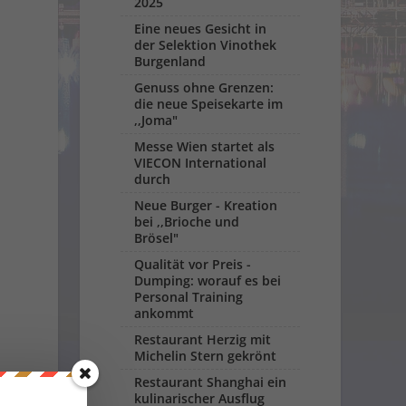
2025
Eine neues Gesicht in
der Selektion Vinothek
Burgenland
Genuss ohne Grenzen:
die neue Speisekarte im
,,Joma"
Messe Wien startet als
VIECON International
durch
Neue Burger - Kreation
bei ,,Brioche und
Brösel"
Qualität vor Preis -
Dumping: worauf es bei
Personal Training
ankommt
Restaurant Herzig mit
Michelin Stern gekrönt
Restaurant Shanghai ein
kulinarischer Ausflug