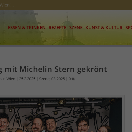
Wien’...
ESSEN & TRINKEN
REZEPTE
SZENE
KUNST & KULTUR
SP
g mit Michelin Stern gekrönt
s in Wien
|
25.2.2025
|
Szene
,
03-2025
|
0