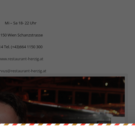
Mi – Sa 18- 22 Uhr
1150 Wien Schanzstrasse
14 Tel. (+43)664 1150 300
ww.restaurant-herzig.at
rvus@restaurant-herzig.at