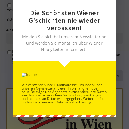
Name, E-Mail-Adresse und Website in diesem Browser für
meinen nächsten Kommentar speichern.
Die Schönsten Wiener
G'schichten nie wieder
Bitte gib eine Antwort in Ziffern ein:
verpassen!
4 × drei =
Melden Sie sich bei unserem Newsletter an
und werden Sie monatlich über Wiener
Neuigkeiten informiert.
Mit der Nutzung dieses Formulars übertragen Sie Ihren
Kommentar, Name, Email und IP-Adresse (und ev. Webseite) an
uns und erklären sich einverstanden, dass diese auf unserem
Server gespeichert werden. Siehe
Datenschutzbelehrung
.
*
Wir verwenden Ihre E-Mailadresse, um Ihnen über
unseren Newsletteranbieter Informationen über
neue Beiträge und Angebote zuzusenden. Ihre Daten
werden über eine sichere Verbindung übertragen
und niemals an Dritte weitergegeben. Weitere Infos
finden Sie in unserer Datenschutzerklärung.