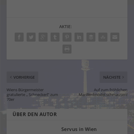
AKTIE:
VORHERIGE
NÄCHSTE
Wiens Bürgermeister
Auf zum fröhlichen
gratulierte ,, Schneckerl” zum
Marillenknödel schmausen!
70er
ÜBER DEN AUTOR
Servus in Wien