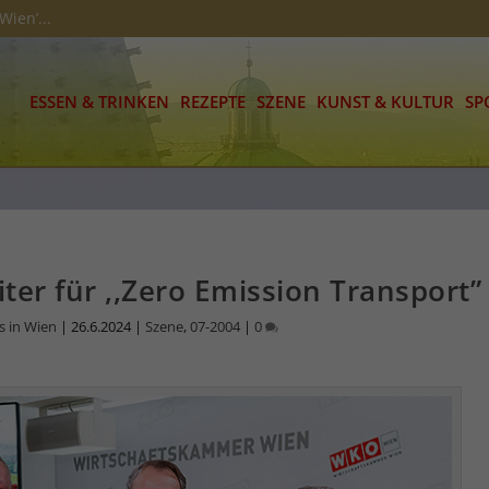
Wien’...
ESSEN & TRINKEN
REZEPTE
SZENE
KUNST & KULTUR
SP
ter für ,,Zero Emission Transport”
s in Wien
|
26.6.2024
|
Szene
,
07-2004
|
0