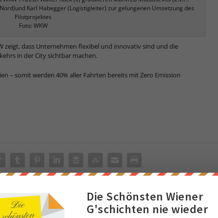
ord)und Karl Habegger (Logistigleiter) zur gelungenen Umsetzung des
Pilotprojektes
Foto: WKW
W zeigt, dass Unternehmen flexibel und innovativ sind und die
ehrs in der City sichtbar machen.
ien – somit werden 40% aller Fahrten bereits mit Zero Emission
Die Schönsten Wiener
NÄ
G'schichten nie wieder