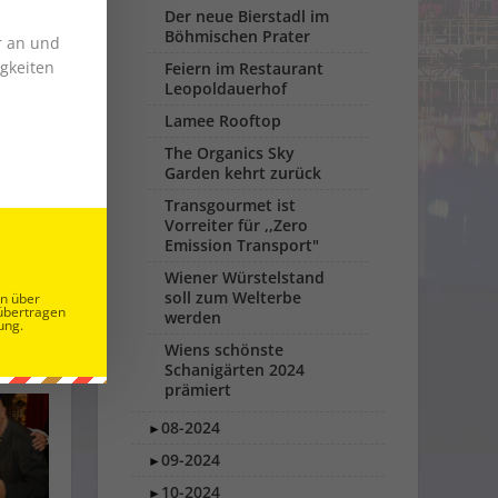
poldauerhof
Der neue Bierstadl im
Böhmischen Prater
r an und
gkeiten
Feiern im Restaurant
Leopoldauerhof
Lamee Rooftop
The Organics Sky
Garden kehrt zurück
Transgourmet ist
Vorreiter für ,,Zero
Emission Transport"
Wiener Würstelstand
soll zum Welterbe
en über
übertragen
werden
ung.
Wiens schönste
Schanigärten 2024
prämiert
08-2024
►
09-2024
►
10-2024
►