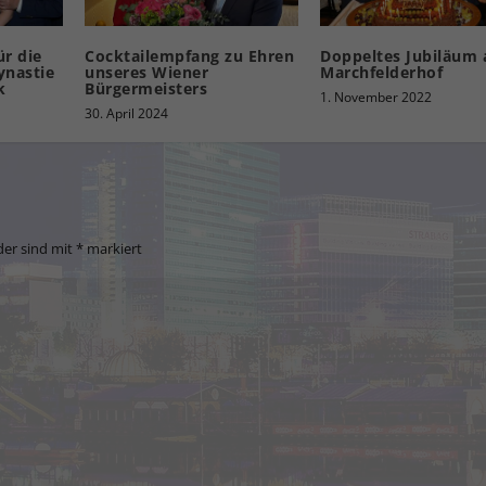
r die
Cocktailempfang zu Ehren
Doppeltes Jubiläum
ynastie
unseres Wiener
Marchfelderhof
k
Bürgermeisters
1. November 2022
30. April 2024
der sind mit
*
markiert