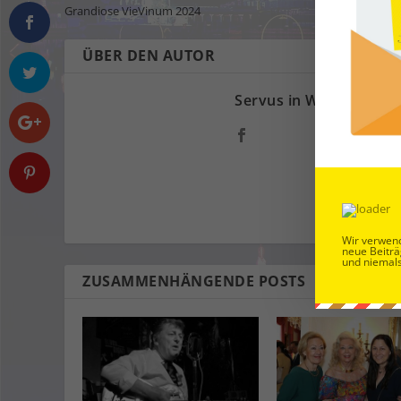
Grandiose VieVinum 2024
ÜBER DEN AUTOR
Servus in Wien
Wir verwend
neue Beiträ
und niemals
ZUSAMMENHÄNGENDE POSTS