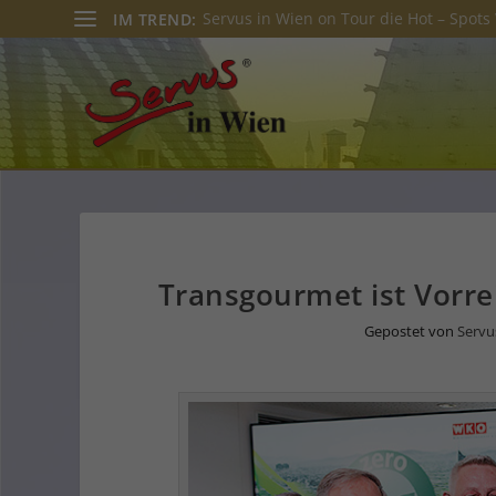
Servus in Wien on Tour die Hot – Spots 
IM TREND:
Transgourmet ist Vorrei
Gepostet von
Servu