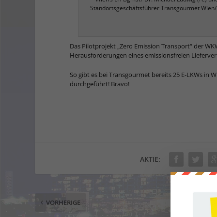
Standortsgeschäftsführer Transgourmet Wien/N
Das Pilotprojekt „Zero Emission Transport“ der WK
Herausforderungen eines emissionsfreien Lieferverk
So gibt es bei Transgourmet bereits 25 E-LKWs in W
durchgeführt! Bravo!
AKTIE:
VORHERIGE