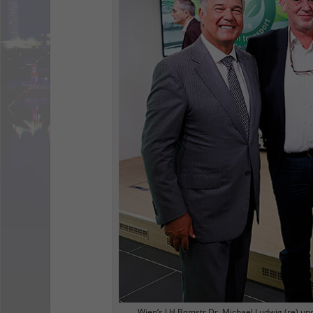
Wien‘s LH Bgmstr Dr. Michael Ludwig (re) und