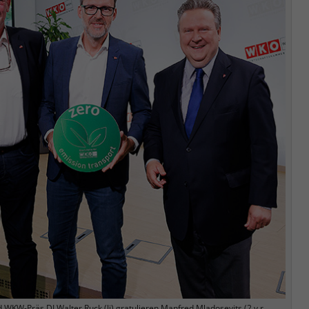
 WKW-Präs.DI Walter Ruck (li) gratulieren Manfred Mladosevits (2.v.r..